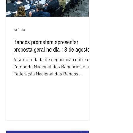
há 1 dia
Bancos prometem apresentar
proposta geral no dia 13 de agosto
A sexta rodada de negociação entre o
Comando Nacional dos Bancários e a
Federação Nacional dos Bancos
(Fenaban) foi encerrada, nesta terça-
feira (4/8), sem avanços concretos para
a categoria. Mais uma vez, a
representação dos bancos não
apresentou uma proposta global que
atenda às reivindicações dos
trabalhadores e das trabalhadoras,
frustrando a expectativa de evolução