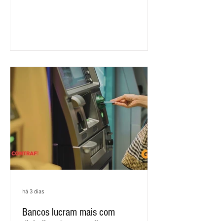
rodada de negociação da campanha
salarial 2026. É grande a expectativa
para que os patrões apresentem uma
proposta para as demandas
apresentadas nos cinco primeiros
encontros, que trataram sobre emprego
e tecnologia, cláusulas sociais,
igualdade de oportunidades, saúde e
condições de trabalho e cláusulas
econômicas. Apesar da cobrança d
há 3 dias
Bancos lucram mais com