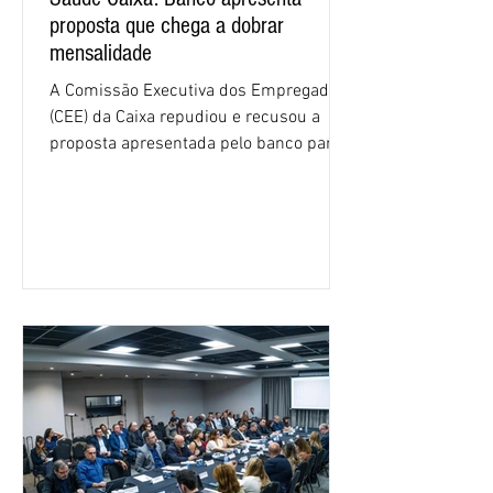
proposta que chega a dobrar
mensalidade
A Comissão Executiva dos Empregados
(CEE) da Caixa repudiou e recusou a
proposta apresentada pelo banco para o
custeio do Saúde Caixa, nesta quarta-
feira (5), durante a quinta rodada de
negociações específicas da Campanha
Nacional dos Bancários 2026, realizada
em São Paulo. Por unanimidade, todas
as federações que compõem a mesa de
negociações das empregadas e dos
empregados exigiram que a Caixa refaça
os cálculos e apresente uma nova
proposta. O entendimento é que a
proposta