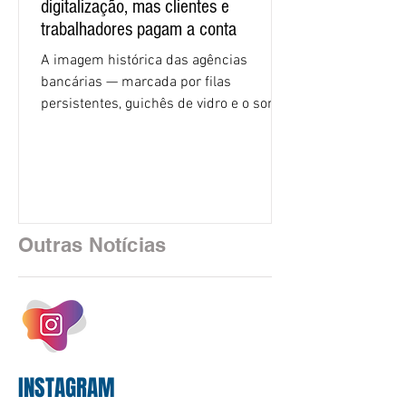
digitalização, mas clientes e
trabalhadores pagam a conta
A imagem histórica das agências
bancárias — marcada por filas
persistentes, guichês de vidro e o som
rítmico de autenticadoras de papel —
está sendo rapidamente substituída por
uma realidade silenciosa movida por
algoritmos e interfaces digitais. O setor
financeiro brasileiro consolidou, em
2025, uma transição profunda em sua
Outras Notícias
estrutura operacional, impulsionada por
um investimento massivo de R$ 47,8
bilhões em tecnologia apenas neste
exercício. A anatomia do serviço
bancário
INSTAGRAM