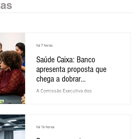
ias
há 7 horas
Saúde Caixa: Banco
apresenta proposta que
chega a dobrar
mensalidade
A Comissão Executiva dos
Empregados (CEE) da Caixa repudiou e
recusou a proposta apresentada pelo
banco para o custeio do Saúde Caixa,
nesta quarta-feira (5), durante a quinta
há 16 horas
rodada de negociações específicas da
Campanha Nacional dos Bancários