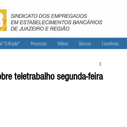
al "O Brado"
Processos
Vídeos
Bancos
Convênios
re teletrabalho segunda-feira