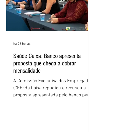
há 23 horas
Saúde Caixa: Banco apresenta
proposta que chega a dobrar
mensalidade
A Comissão Executiva dos Empregados
(CEE) da Caixa repudiou e recusou a
proposta apresentada pelo banco para o
custeio do Saúde Caixa, nesta quarta-
feira (5), durante a quinta rodada de
negociações específicas da Campanha
Nacional dos Bancários 2026, realizada
em São Paulo. Por unanimidade, todas