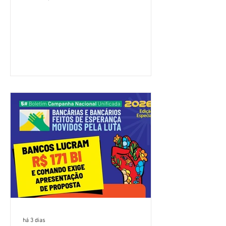
(Fenaban) foi encerrada, nesta terça-
feira (4/8), sem avanços concretos para
a categoria. Mais uma vez, a
representação dos bancos não
apresentou uma proposta global que
atenda às reivindicações dos
trabalhadores e das trabalhadoras,
frustrando a expectativa de evolução
nas negociações da Campanha salarial
2026. Durante o encontro, o movimento
sindical voltou a defender a val
há 3 dias