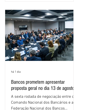
as federações que compõem a mesa de
negociações das empregadas e dos
empregados exigiram que a Caixa refaça
os cálculos e apresente uma nova
proposta. O entendimento é que a
proposta
há 1 dia
Bancos prometem apresentar
proposta geral no dia 13 de agosto
A sexta rodada de negociação entre o
Comando Nacional dos Bancários e a
Federação Nacional dos Bancos