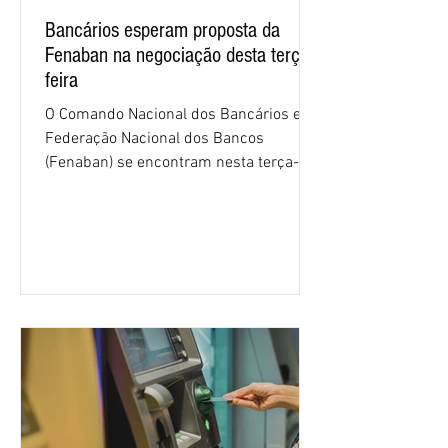
Bancários esperam proposta da
Fenaban na negociação desta terça-
feira
O Comando Nacional dos Bancários e a
Federação Nacional dos Bancos
(Fenaban) se encontram nesta terça-
feira (4/8), em São Paulo, para a sexta
rodada de negociação da campanha
salarial 2026. É grande a expectativa
para que os patrões apresentem uma
proposta para as demandas
apresentadas nos cinco primeiros
encontros, que trataram sobre emprego
e tecnologia, cláusulas sociais,
igualdade de oportunidades, saúde e
condições de trabalho e cláusulas
econômicas. Apesar da cobrança d