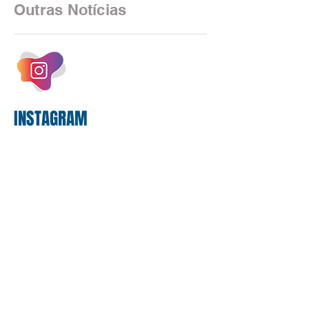
2025, uma transição profunda em sua
Outras Notícias
estrutura operacional, impulsionada por
um investimento massivo de R$ 47,8
bilhões em tecnologia apenas neste
exercício. A anatomia do serviço
bancário
INSTAGRAM