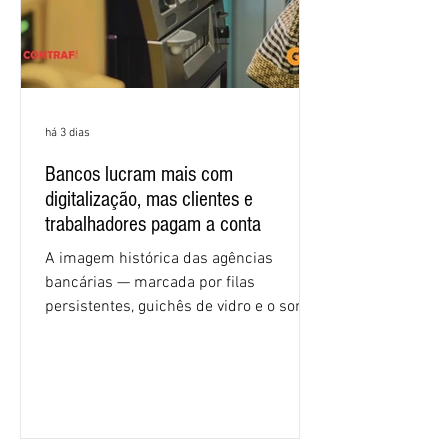
há 3 dias
Bancos lucram mais com
digitalização, mas clientes e
trabalhadores pagam a conta
A imagem histórica das agências
bancárias — marcada por filas
persistentes, guichês de vidro e o som
rítmico de autenticadoras de papel —
está sendo rapidamente substituída por
uma realidade silenciosa movida por
algoritmos e interfaces digitais. O setor
financeiro brasileiro consolidou, em