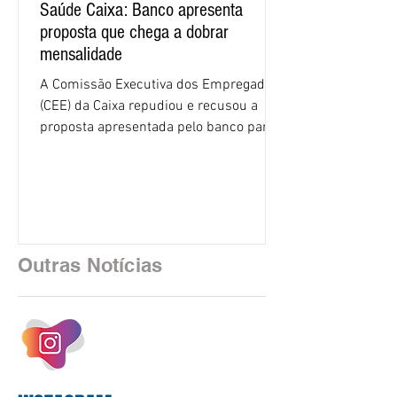
Saúde Caixa: Banco apresenta
proposta que chega a dobrar
mensalidade
A Comissão Executiva dos Empregados
(CEE) da Caixa repudiou e recusou a
proposta apresentada pelo banco para o
custeio do Saúde Caixa, nesta quarta-
feira (5), durante a quinta rodada de
negociações específicas da Campanha
Nacional dos Bancários 2026, realizada
em São Paulo. Por unanimidade, todas
as federações que compõem a mesa de
Outras Notícias
negociações das empregadas e dos
empregados exigiram que a Caixa refaça
os cálculos e apresente uma nova
proposta. O entendimento é que a
proposta