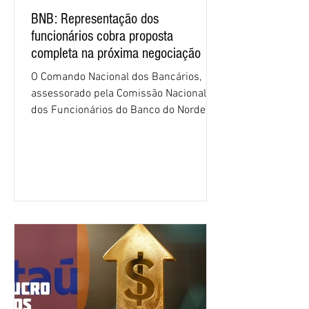
BNB: Representação dos
funcionários cobra proposta
completa na próxima negociação
O Comando Nacional dos Bancários,
assessorado pela Comissão Nacional
dos Funcionários do Banco do Nordeste
do Brasil (CNFBNB), concluiu nesta
quinta-feira (6), em Fortaleza, a
apresentação e o debate da pauta
específica dos trabalhadores do BNB.
Segundo informações do Sindicato dos
Bancários do Ceará, a quarta rodada de
negociação encerrou a discussão das
cláusulas econômicas e sindicais da
minuta, e a representação dos
funcionários cobrou que o banco
apresente uma proposta c