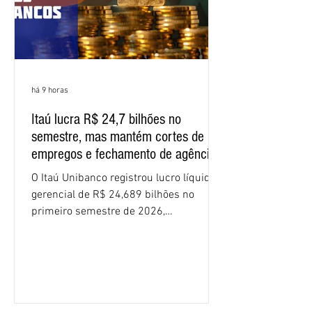
há 9 horas
Itaú lucra R$ 24,7 bilhões no
semestre, mas mantém cortes de
empregos e fechamento de agências
O Itaú Unibanco registrou lucro líquido
gerencial de R$ 24,689 bilhões no
primeiro semestre de 2026,
crescimento de 9,1% em relação ao
mesmo período do ano passado. No
segundo trimestre, o lucro foi de R$
12,407 bilhões, alta de 1% na
comparação com os três primeiros