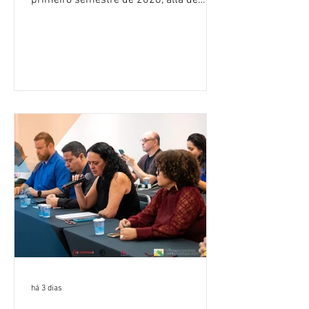
primeiro semestre de 2026, alta de
16,2% em relação ao mesmo período do
ano passado. Na comparação entre o
segundo e o primeiro trimestre deste
ano, o crescimento foi de 3,5%. O
retorno sobre o patrimônio líquido (ROE)
alcançou 16% no semestre, aumento de
1,4 ponto percentual em 12 meses. O
crescimento de 16,2% foi o maior entre
os três maiores bancos privados do país
(Bradesco, Itaú e Santander). Segundo o
há 3 dias