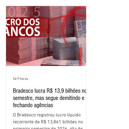
meses do ano. A rentabilidade sobre o
patrimônio líquido médio anualizado
(ROE), no Brasil, chegou a 26% no
semestre, avanço de 2,1 pontos
percentuais em 12 meses. Apesar dos
resultados expressivos, o banco conti
há 9 horas
Bradesco lucra R$ 13,9 bilhões no
semestre, mas segue demitindo e
fechando agências
O Bradesco registrou lucro líquido
recorrente de R$ 13,861 bilhões no