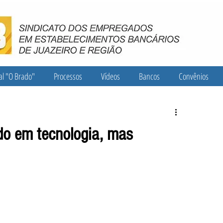
al "O Brado"
Processos
Vídeos
Bancos
Convênios
o em tecnologia, mas