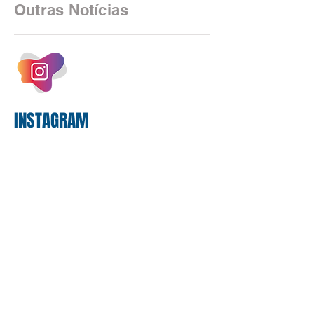
as federações que compõem a mesa de
Outras Notícias
negociações das empregadas e dos
empregados exigiram que a Caixa refaça
os cálculos e apresente uma nova
proposta. O entendimento é que a
proposta
INSTAGRAM