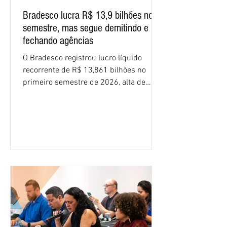
Bradesco lucra R$ 13,9 bilhões no
semestre, mas segue demitindo e
fechando agências
O Bradesco registrou lucro líquido
recorrente de R$ 13,861 bilhões no
primeiro semestre de 2026, alta de
16,2% em relação ao mesmo período do
ano passado. Na comparação entre o
segundo e o primeiro trimestre deste
ano, o crescimento foi de 3,5%. O
retorno sobre o patrimônio líquido (ROE)
alcançou 16% no semestre, aumento de
1,4 ponto percentual em 12 meses. O
crescimento de 16,2% foi o maior entre
os três maiores bancos privados do país
(Bradesco, Itaú e Santander). Segundo o