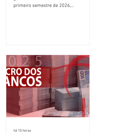
primeiro semestre de 2026,
crescimento de 9,1% em relação ao
mesmo período do ano passado. No
segundo trimestre, o lucro foi de R$
12,407 bilhões, alta de 1% na
comparação com os três primeiros
meses do ano. A rentabilidade sobre o
patrimônio líquido médio anualizado
(ROE), no Brasil, chegou a 26% no
semestre, avanço de 2,1 pontos
percentuais em 12 meses. Apesar dos
resultados expressivos, o banco conti
há 10 horas