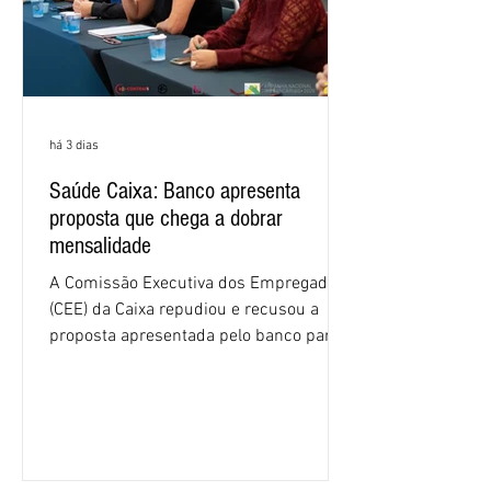
há 3 dias
Saúde Caixa: Banco apresenta
proposta que chega a dobrar
mensalidade
A Comissão Executiva dos Empregados
(CEE) da Caixa repudiou e recusou a
proposta apresentada pelo banco para o
custeio do Saúde Caixa, nesta quarta-
feira (5), durante a quinta rodada de
negociações específicas da Campanha
Nacional dos Bancários 2026, realizada
em São Paulo. Por unanimidade, todas