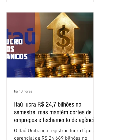
Bancários do Ceará, a quarta rodada de
negociação encerrou a discussão das
cláusulas econômicas e sindicais da
minuta, e a representação dos
funcionários cobrou que o banco
apresente uma proposta c
há 10 horas
Itaú lucra R$ 24,7 bilhões no
semestre, mas mantém cortes de
empregos e fechamento de agências
O Itaú Unibanco registrou lucro líquido
gerencial de R$ 24,689 bilhões no