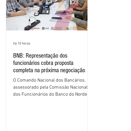
há 10 horas
BNB: Representação dos
funcionários cobra proposta
completa na próxima negociação
O Comando Nacional dos Bancários,
assessorado pela Comissão Nacional
dos Funcionários do Banco do Nordeste
do Brasil (CNFBNB), concluiu nesta
quinta-feira (6), em Fortaleza, a
apresentação e o debate da pauta
específica dos trabalhadores do BNB.
Segundo informações do Sindicato dos