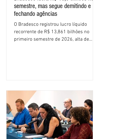
semestre, mas segue demitindo e
fechando agências
O Bradesco registrou lucro líquido
recorrente de R$ 13,861 bilhões no
primeiro semestre de 2026, alta de
16,2% em relação ao mesmo período do
ano passado. Na comparação entre o
segundo e o primeiro trimestre deste
ano, o crescimento foi de 3,5%. O
retorno sobre o patrimônio líquido (ROE)
alcançou 16% no semestre, aumento de
1,4 ponto percentual em 12 meses. O
crescimento de 16,2% foi o maior entre
os três maiores bancos privados do país
(Bradesco, Itaú e Santander). Segundo o