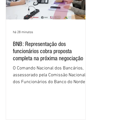
há 28 minutos
BNB: Representação dos
funcionários cobra proposta
completa na próxima negociação
O Comando Nacional dos Bancários,
assessorado pela Comissão Nacional
dos Funcionários do Banco do Nordeste
do Brasil (CNFBNB), concluiu nesta
quinta-feira (6), em Fortaleza, a
apresentação e o debate da pauta
específica dos trabalhadores do BNB.
Segundo informações do Sindicato dos
Bancários do Ceará, a quarta rodada de