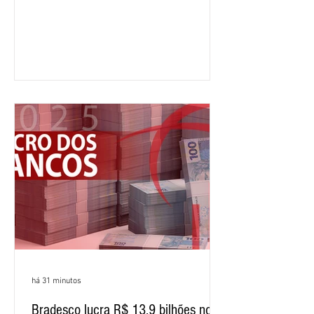
crescimento de 9,1% em relação ao
mesmo período do ano passado. No
segundo trimestre, o lucro foi de R$
12,407 bilhões, alta de 1% na
comparação com os três primeiros
meses do ano. A rentabilidade sobre o
patrimônio líquido médio anualizado
(ROE), no Brasil, chegou a 26% no
semestre, avanço de 2,1 pontos
percentuais em 12 meses. Apesar dos
resultados expressivos, o banco conti
há 31 minutos
Bradesco lucra R$ 13,9 bilhões no