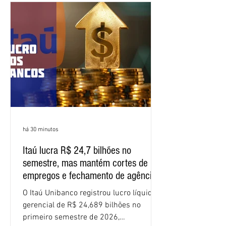
negociação encerrou a discussão das
cláusulas econômicas e sindicais da
minuta, e a representação dos
funcionários cobrou que o banco
apresente uma proposta c
há 30 minutos
Itaú lucra R$ 24,7 bilhões no
semestre, mas mantém cortes de
empregos e fechamento de agências
O Itaú Unibanco registrou lucro líquido
gerencial de R$ 24,689 bilhões no
primeiro semestre de 2026,