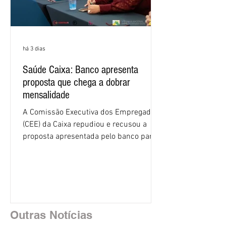
há 3 dias
Saúde Caixa: Banco apresenta
proposta que chega a dobrar
mensalidade
A Comissão Executiva dos Empregados
(CEE) da Caixa repudiou e recusou a
proposta apresentada pelo banco para o
custeio do Saúde Caixa, nesta quarta-
feira (5), durante a quinta rodada de
negociações específicas da Campanha
Nacional dos Bancários 2026, realizada
em São Paulo. Por unanimidade, todas
as federações que compõem a mesa de
Outras Notícias
negociações das empregadas e dos