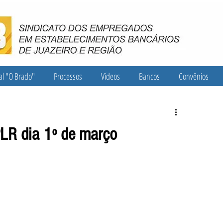
al "O Brado"
Processos
Vídeos
Bancos
Convênios
PLR dia 1º de março