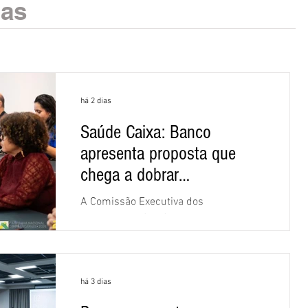
ias
há 2 dias
Saúde Caixa: Banco
apresenta proposta que
chega a dobrar
mensalidade
A Comissão Executiva dos
Empregados (CEE) da Caixa repudiou e
recusou a proposta apresentada pelo
banco para o custeio do Saúde Caixa,
nesta quarta-feira (5), durante a quinta
há 3 dias
rodada de negociações específicas da
Campanha Nacional dos Bancários