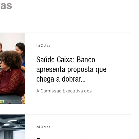
ias
há 2 dias
Saúde Caixa: Banco
apresenta proposta que
chega a dobrar
mensalidade
A Comissão Executiva dos
Empregados (CEE) da Caixa repudiou e
recusou a proposta apresentada pelo
banco para o custeio do Saúde Caixa,
nesta quarta-feira (5), durante a quinta
há 3 dias
rodada de negociações específicas da
Campanha Nacional dos Bancários