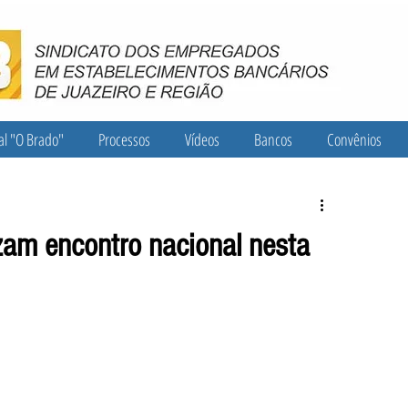
al "O Brado"
Processos
Vídeos
Bancos
Convênios
izam encontro nacional nesta