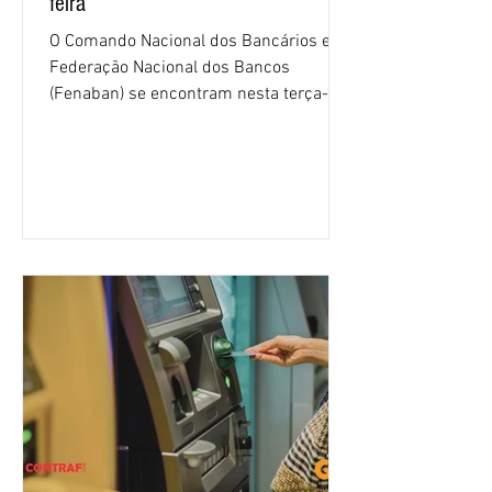
feira
O Comando Nacional dos Bancários e a
Federação Nacional dos Bancos
(Fenaban) se encontram nesta terça-
feira (4/8), em São Paulo, para a sexta
rodada de negociação da campanha
salarial 2026. É grande a expectativa
para que os patrões apresentem uma
proposta para as demandas
apresentadas nos cinco primeiros
encontros, que trataram sobre emprego
e tecnologia, cláusulas sociais,
igualdade de oportunidades, saúde e
condições de trabalho e cláusulas
econômicas. Apesar da cobrança d