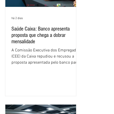
há 2 dias
Saúde Caixa: Banco apresenta
proposta que chega a dobrar
mensalidade
A Comissão Executiva dos Empregados
(CEE) da Caixa repudiou e recusou a
proposta apresentada pelo banco para o
custeio do Saúde Caixa, nesta quarta-
feira (5), durante a quinta rodada de
negociações específicas da Campanha
Nacional dos Bancários 2026, realizada
em São Paulo. Por unanimidade, todas
as federações que compõem a mesa de
negociações das empregadas e dos
empregados exigiram que a Caixa refaça