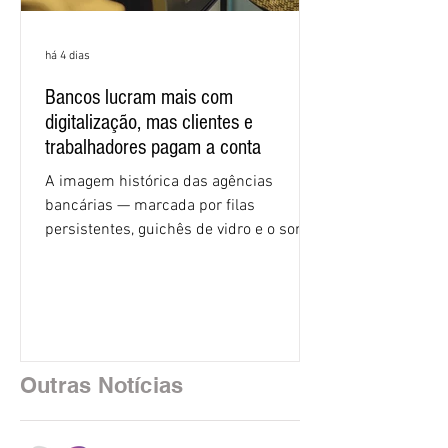
há 4 dias
Bancos lucram mais com
digitalização, mas clientes e
trabalhadores pagam a conta
A imagem histórica das agências
bancárias — marcada por filas
persistentes, guichês de vidro e o som
rítmico de autenticadoras de papel —
está sendo rapidamente substituída por
uma realidade silenciosa movida por
algoritmos e interfaces digitais. O setor
financeiro brasileiro consolidou, em
2025, uma transição profunda em sua
Outras Notícias
estrutura operacional, impulsionada por
um investimento massivo de R$ 47,8
bilhões em tecnologia apenas neste