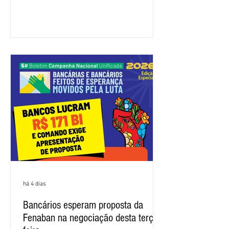
representação dos bancos não
apresentou uma proposta global que
atenda às reivindicações dos
trabalhadores e das trabalhadoras,
frustrando a expectativa de evolução
nas negociações da Campanha salarial
2026. Durante o encontro, o movimento
sindical voltou a defender a val
há 4 dias
Bancários esperam proposta da
Fenaban na negociação desta terça-