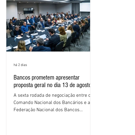
os cálculos e apresente uma nova
proposta. O entendimento é que a
proposta
há 2 dias
Bancos prometem apresentar
proposta geral no dia 13 de agosto
A sexta rodada de negociação entre o
Comando Nacional dos Bancários e a
Federação Nacional dos Bancos
(Fenaban) foi encerrada, nesta terça-
feira (4/8), sem avanços concretos para
a categoria. Mais uma vez, a