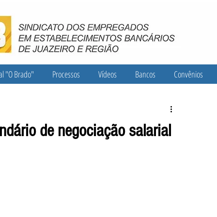
al "O Brado"
Processos
Vídeos
Bancos
Convênios
ndário de negociação salarial