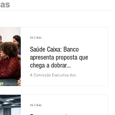
ias
há 2 dias
Saúde Caixa: Banco
apresenta proposta que
chega a dobrar
mensalidade
A Comissão Executiva dos
Empregados (CEE) da Caixa repudiou e
recusou a proposta apresentada pelo
banco para o custeio do Saúde Caixa,
nesta quarta-feira (5), durante a quinta
há 2 dias
rodada de negociações específicas da
Campanha Nacional dos Bancários