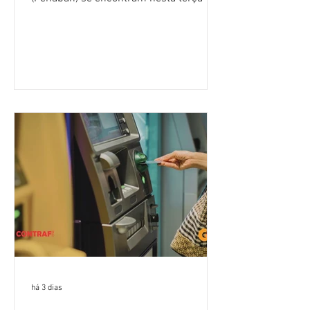
feira (4/8), em São Paulo, para a sexta
rodada de negociação da campanha
salarial 2026. É grande a expectativa
para que os patrões apresentem uma
proposta para as demandas
apresentadas nos cinco primeiros
encontros, que trataram sobre emprego
e tecnologia, cláusulas sociais,
igualdade de oportunidades, saúde e
condições de trabalho e cláusulas
econômicas. Apesar da cobrança d
há 3 dias