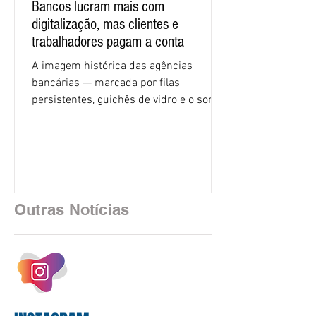
Bancos lucram mais com
digitalização, mas clientes e
trabalhadores pagam a conta
A imagem histórica das agências
bancárias — marcada por filas
persistentes, guichês de vidro e o som
rítmico de autenticadoras de papel —
está sendo rapidamente substituída por
uma realidade silenciosa movida por
algoritmos e interfaces digitais. O setor
financeiro brasileiro consolidou, em
2025, uma transição profunda em sua
Outras Notícias
estrutura operacional, impulsionada por
um investimento massivo de R$ 47,8
bilhões em tecnologia apenas neste
exercício. A anatomia do serviço
bancário