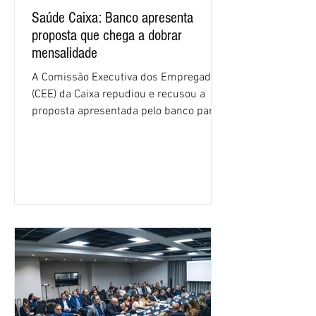
Saúde Caixa: Banco apresenta
proposta que chega a dobrar
mensalidade
A Comissão Executiva dos Empregados
(CEE) da Caixa repudiou e recusou a
proposta apresentada pelo banco para o
custeio do Saúde Caixa, nesta quarta-
feira (5), durante a quinta rodada de
negociações específicas da Campanha
Nacional dos Bancários 2026, realizada
em São Paulo. Por unanimidade, todas
as federações que compõem a mesa de
negociações das empregadas e dos
empregados exigiram que a Caixa refaça
os cálculos e apresente uma nova
proposta. O entendimento é que a
proposta