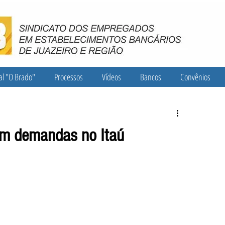
al "O Brado"
Processos
Vídeos
Bancos
Convênios
em demandas no Itaú