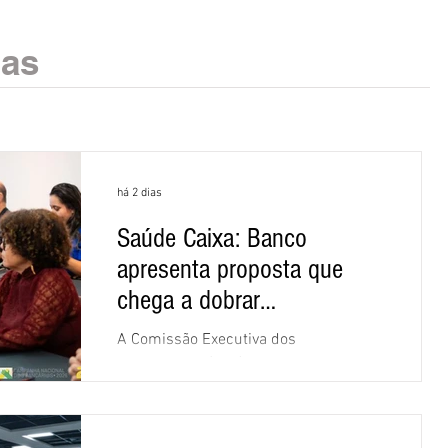
ias
há 2 dias
Saúde Caixa: Banco
apresenta proposta que
chega a dobrar
mensalidade
A Comissão Executiva dos
Empregados (CEE) da Caixa repudiou e
recusou a proposta apresentada pelo
banco para o custeio do Saúde Caixa,
nesta quarta-feira (5), durante a quinta