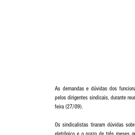
As demandas e dúvidas dos funcionár
pelos dirigentes sindicais, durante reu
feira (27/09). 
Os sindicalistas tiraram dúvidas sob
eletrônico e o prazo de três meses q