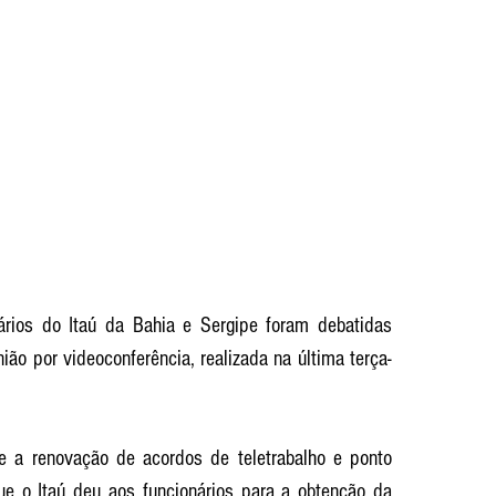
ios do Itaú da Bahia e Sergipe foram debatidas 
nião por videoconferência, realizada na última terça-
re a renovação de acordos de teletrabalho e ponto 
ue o Itaú deu aos funcionários para a obtenção da 