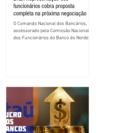
funcionários cobra proposta
completa na próxima negociação
O Comando Nacional dos Bancários,
assessorado pela Comissão Nacional
dos Funcionários do Banco do Nordeste
do Brasil (CNFBNB), concluiu nesta
quinta-feira (6), em Fortaleza, a
apresentação e o debate da pauta
específica dos trabalhadores do BNB.
Segundo informações do Sindicato dos
Bancários do Ceará, a quarta rodada de
negociação encerrou a discussão das
cláusulas econômicas e sindicais da
minuta, e a representação dos
funcionários cobrou que o banco
apresente uma proposta c