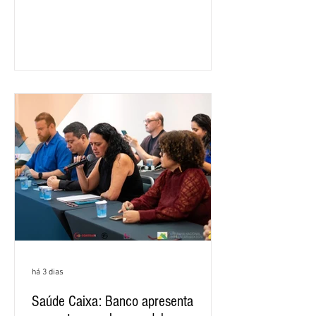
ano passado. Na comparação entre o
segundo e o primeiro trimestre deste
ano, o crescimento foi de 3,5%. O
retorno sobre o patrimônio líquido (ROE)
alcançou 16% no semestre, aumento de
1,4 ponto percentual em 12 meses. O
crescimento de 16,2% foi o maior entre
os três maiores bancos privados do país
(Bradesco, Itaú e Santander). Segundo o
há 3 dias
Saúde Caixa: Banco apresenta