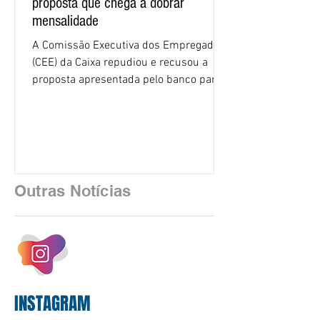
proposta que chega a dobrar
mensalidade
A Comissão Executiva dos Empregados
(CEE) da Caixa repudiou e recusou a
proposta apresentada pelo banco para o
custeio do Saúde Caixa, nesta quarta-
feira (5), durante a quinta rodada de
negociações específicas da Campanha
Nacional dos Bancários 2026, realizada
em São Paulo. Por unanimidade, todas
as federações que compõem a mesa de
Outras Notícias
negociações das empregadas e dos
empregados exigiram que a Caixa refaça
os cálculos e apresente uma nova
proposta. O entendimento é que a
proposta
INSTAGRAM