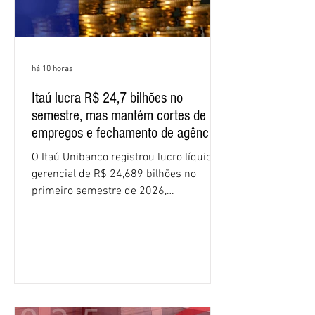
há 10 horas
Itaú lucra R$ 24,7 bilhões no
semestre, mas mantém cortes de
empregos e fechamento de agências
O Itaú Unibanco registrou lucro líquido
gerencial de R$ 24,689 bilhões no
primeiro semestre de 2026,
crescimento de 9,1% em relação ao
mesmo período do ano passado. No
segundo trimestre, o lucro foi de R$
12,407 bilhões, alta de 1% na
comparação com os três primeiros
meses do ano. A rentabilidade sobre o
patrimônio líquido médio anualizado