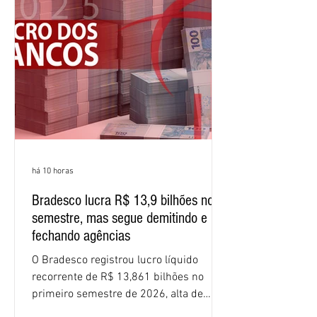
(ROE), no Brasil, chegou a 26% no
semestre, avanço de 2,1 pontos
percentuais em 12 meses. Apesar dos
resultados expressivos, o banco conti
há 10 horas
Bradesco lucra R$ 13,9 bilhões no
semestre, mas segue demitindo e
fechando agências
O Bradesco registrou lucro líquido
recorrente de R$ 13,861 bilhões no
primeiro semestre de 2026, alta de
16,2% em relação ao mesmo período do