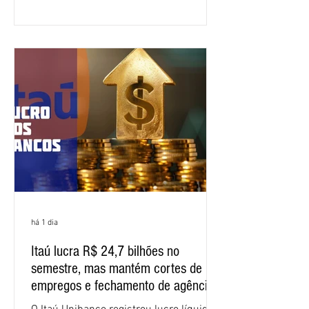
específica dos trabalhadores do BNB.
Segundo informações do Sindicato dos
Bancários do Ceará, a quarta rodada de
negociação encerrou a discussão das
cláusulas econômicas e sindicais da
minuta, e a representação dos
funcionários cobrou que o banco
apresente uma proposta c
há 1 dia
Itaú lucra R$ 24,7 bilhões no
semestre, mas mantém cortes de
empregos e fechamento de agências