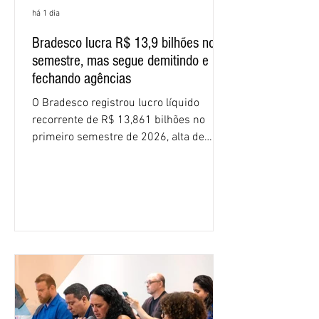
há 1 dia
Bradesco lucra R$ 13,9 bilhões no
semestre, mas segue demitindo e
fechando agências
O Bradesco registrou lucro líquido
recorrente de R$ 13,861 bilhões no
primeiro semestre de 2026, alta de
16,2% em relação ao mesmo período do
ano passado. Na comparação entre o
segundo e o primeiro trimestre deste
ano, o crescimento foi de 3,5%. O
retorno sobre o patrimônio líquido (ROE)
alcançou 16% no semestre, aumento de
1,4 ponto percentual em 12 meses. O
crescimento de 16,2% foi o maior entre
os três maiores bancos privados do país
(Bradesco, Itaú e Santander). Segundo o