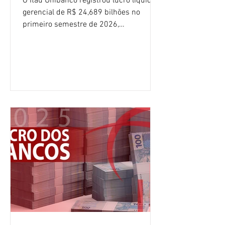
O Itaú Unibanco registrou lucro líquido
gerencial de R$ 24,689 bilhões no
primeiro semestre de 2026,
crescimento de 9,1% em relação ao
mesmo período do ano passado. No
segundo trimestre, o lucro foi de R$
12,407 bilhões, alta de 1% na
comparação com os três primeiros
meses do ano. A rentabilidade sobre o
patrimônio líquido médio anualizado
(ROE), no Brasil, chegou a 26% no
semestre, avanço de 2,1 pontos
percentuais em 12 meses. Apesar dos
resultados expressivos, o banco conti