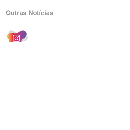
em São Paulo. Por unanimidade, todas
as federações que compõem a mesa de
Outras Notícias
negociações das empregadas e dos
empregados exigiram que a Caixa refaça
os cálculos e apresente uma nova
proposta. O entendimento é que a
proposta
INSTAGRAM