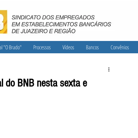
al "O Brado"
Processos
Vídeos
Bancos
Convênios
l do BNB nesta sexta e