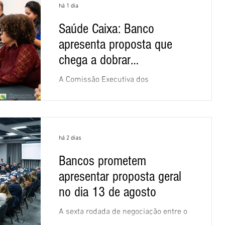
há 1 dia
Saúde Caixa: Banco
apresenta proposta que
chega a dobrar
mensalidade
A Comissão Executiva dos
Empregados (CEE) da Caixa repudiou e
recusou a proposta apresentada pelo
banco para o custeio do Saúde Caixa,
nesta quarta-feira (5), durante a quinta
há 2 dias
rodada de negociações específicas da
Campanha Nacional dos Bancários
Bancos prometem
2026, realizada em São Paulo. Por
apresentar proposta geral
unanimidade, todas as federações que
compõem a mesa de negociações das
no dia 13 de agosto
empregadas e dos empregados
A sexta rodada de negociação entre o
exigiram que a Caixa refaça os
Comando Nacional dos Bancários e a
cálculos e apresente uma nova