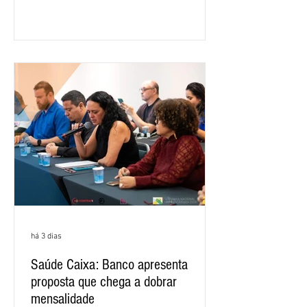
ano, o crescimento foi de 3,5%. O
retorno sobre o patrimônio líquido (ROE)
alcançou 16% no semestre, aumento de
1,4 ponto percentual em 12 meses. O
crescimento de 16,2% foi o maior entre
os três maiores bancos privados do país
(Bradesco, Itaú e Santander). Segundo o
há 3 dias
Saúde Caixa: Banco apresenta
proposta que chega a dobrar
mensalidade