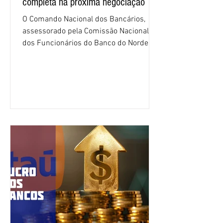
completa na próxima negociação
O Comando Nacional dos Bancários,
assessorado pela Comissão Nacional
dos Funcionários do Banco do Nordeste
do Brasil (CNFBNB), concluiu nesta
quinta-feira (6), em Fortaleza, a
apresentação e o debate da pauta
específica dos trabalhadores do BNB.
Segundo informações do Sindicato dos
Bancários do Ceará, a quarta rodada de
negociação encerrou a discussão das
cláusulas econômicas e sindicais da
minuta, e a representação dos
funcionários cobrou que o banco
apresente uma proposta c