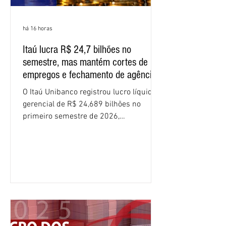
há 16 horas
Itaú lucra R$ 24,7 bilhões no
semestre, mas mantém cortes de
empregos e fechamento de agências
O Itaú Unibanco registrou lucro líquido
gerencial de R$ 24,689 bilhões no
primeiro semestre de 2026,
crescimento de 9,1% em relação ao
mesmo período do ano passado. No
segundo trimestre, o lucro foi de R$
12,407 bilhões, alta de 1% na
comparação com os três primeiros
meses do ano. A rentabilidade sobre o
patrimônio líquido médio anualizado
(ROE), no Brasil, chegou a 26% no
semestre, avanço de 2,1 pontos