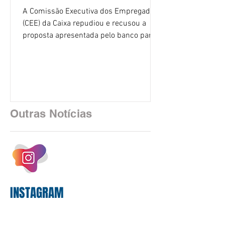
A Comissão Executiva dos Empregados
(CEE) da Caixa repudiou e recusou a
proposta apresentada pelo banco para o
custeio do Saúde Caixa, nesta quarta-
feira (5), durante a quinta rodada de
negociações específicas da Campanha
Nacional dos Bancários 2026, realizada
em São Paulo. Por unanimidade, todas
as federações que compõem a mesa de
Outras Notícias
negociações das empregadas e dos
empregados exigiram que a Caixa refaça
os cálculos e apresente uma nova
proposta. O entendimento é que a
proposta
INSTAGRAM