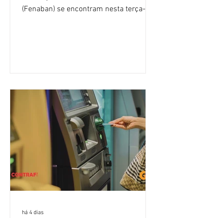
(Fenaban) se encontram nesta terça-
feira (4/8), em São Paulo, para a sexta
rodada de negociação da campanha
salarial 2026. É grande a expectativa
para que os patrões apresentem uma
proposta para as demandas
apresentadas nos cinco primeiros
encontros, que trataram sobre emprego
e tecnologia, cláusulas sociais,
igualdade de oportunidades, saúde e
condições de trabalho e cláusulas
econômicas. Apesar da cobrança d
há 4 dias