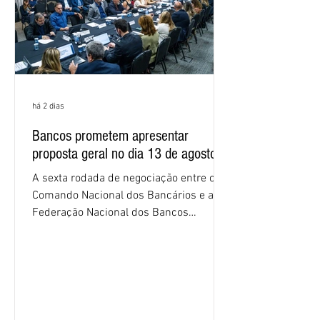
há 2 dias
Bancos prometem apresentar
proposta geral no dia 13 de agosto
A sexta rodada de negociação entre o
Comando Nacional dos Bancários e a
Federação Nacional dos Bancos
(Fenaban) foi encerrada, nesta terça-
feira (4/8), sem avanços concretos para
a categoria. Mais uma vez, a
representação dos bancos não
apresentou uma proposta global que
atenda às reivindicações dos