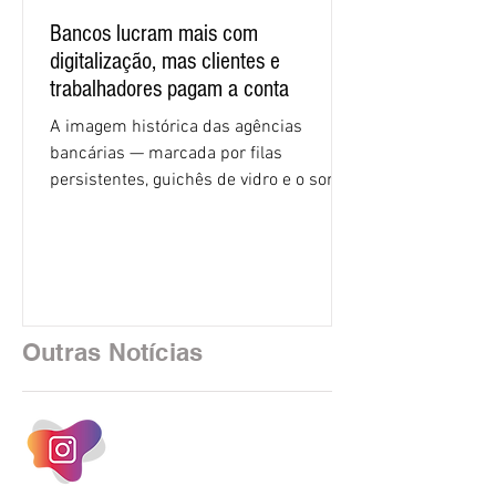
Bancos lucram mais com
digitalização, mas clientes e
trabalhadores pagam a conta
A imagem histórica das agências
bancárias — marcada por filas
persistentes, guichês de vidro e o som
rítmico de autenticadoras de papel —
está sendo rapidamente substituída por
uma realidade silenciosa movida por
algoritmos e interfaces digitais. O setor
financeiro brasileiro consolidou, em
2025, uma transição profunda em sua
Outras Notícias
estrutura operacional, impulsionada por
um investimento massivo de R$ 47,8
bilhões em tecnologia apenas neste
exercício. A anatomia do serviço
bancário