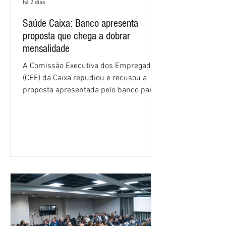
há 2 dias
Saúde Caixa: Banco apresenta
proposta que chega a dobrar
mensalidade
A Comissão Executiva dos Empregados
(CEE) da Caixa repudiou e recusou a
proposta apresentada pelo banco para o
custeio do Saúde Caixa, nesta quarta-
feira (5), durante a quinta rodada de
negociações específicas da Campanha
Nacional dos Bancários 2026, realizada
em São Paulo. Por unanimidade, todas
as federações que compõem a mesa de
negociações das empregadas e dos
empregados exigiram que a Caixa refaça
os cálculos e apresente uma nova
proposta. O entendimento é que a
proposta