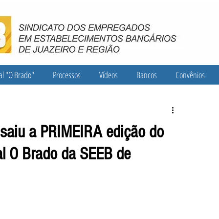
al "O Brado"
Processos
Vídeos
Bancos
Convênios
 saiu a PRIMEIRA edição do
l O Brado da SEEB de