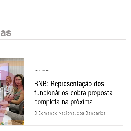
ias
há 2 horas
BNB: Representação dos
funcionários cobra proposta
completa na próxima
negociação
O Comando Nacional dos Bancários,
assessorado pela Comissão Nacional
dos Funcionários do Banco do