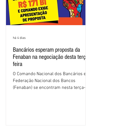
há 4 dias
Bancários esperam proposta da
Fenaban na negociação desta terça-
feira
O Comando Nacional dos Bancários e a
Federação Nacional dos Bancos
(Fenaban) se encontram nesta terça-
feira (4/8), em São Paulo, para a sexta
rodada de negociação da campanha
salarial 2026. É grande a expectativa
para que os patrões apresentem uma
proposta para as demandas