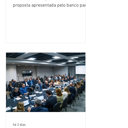
proposta apresentada pelo banco para o
custeio do Saúde Caixa, nesta quarta-
feira (5), durante a quinta rodada de
negociações específicas da Campanha
Nacional dos Bancários 2026, realizada
em São Paulo. Por unanimidade, todas
as federações que compõem a mesa de
negociações das empregadas e dos
empregados exigiram que a Caixa refaça
os cálculos e apresente uma nova
proposta. O entendimento é que a
proposta
há 2 dias