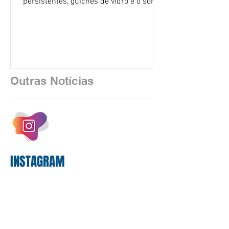
persistentes, guichês de vidro e o som
rítmico de autenticadoras de papel —
está sendo rapidamente substituída por
uma realidade silenciosa movida por
algoritmos e interfaces digitais. O setor
financeiro brasileiro consolidou, em
2025, uma transição profunda em sua
Outras Notícias
estrutura operacional, impulsionada por
um investimento massivo de R$ 47,8
bilhões em tecnologia apenas neste
exercício. A anatomia do serviço
bancário
INSTAGRAM