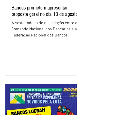
Bancos prometem apresentar
proposta geral no dia 13 de agosto
A sexta rodada de negociação entre o
Comando Nacional dos Bancários e a
Federação Nacional dos Bancos
(Fenaban) foi encerrada, nesta terça-
feira (4/8), sem avanços concretos para
a categoria. Mais uma vez, a
representação dos bancos não
apresentou uma proposta global que
atenda às reivindicações dos
trabalhadores e das trabalhadoras,
frustrando a expectativa de evolução
nas negociações da Campanha salarial
2026. Durante o encontro, o movimento
sindical voltou a defender a val