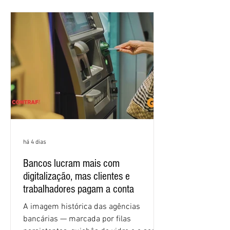
apresentadas nos cinco primeiros
encontros, que trataram sobre emprego
e tecnologia, cláusulas sociais,
igualdade de oportunidades, saúde e
condições de trabalho e cláusulas
econômicas. Apesar da cobrança d
há 4 dias
Bancos lucram mais com
digitalização, mas clientes e
trabalhadores pagam a conta
A imagem histórica das agências
bancárias — marcada por filas