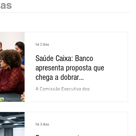
ias
há 2 dias
Saúde Caixa: Banco
apresenta proposta que
chega a dobrar
mensalidade
A Comissão Executiva dos
Empregados (CEE) da Caixa repudiou e
recusou a proposta apresentada pelo
banco para o custeio do Saúde Caixa,
nesta quarta-feira (5), durante a quinta
há 3 dias
rodada de negociações específicas da
Campanha Nacional dos Bancários