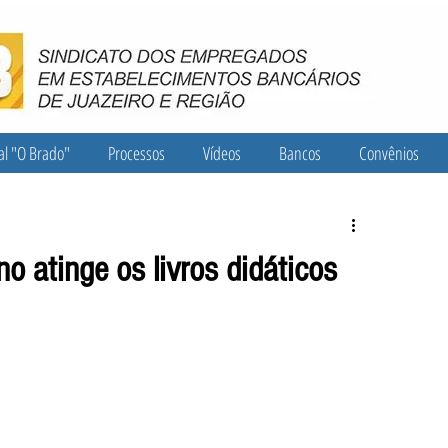
al "O Brado"
Processos
Vídeos
Bancos
Convênios
o atinge os livros didáticos