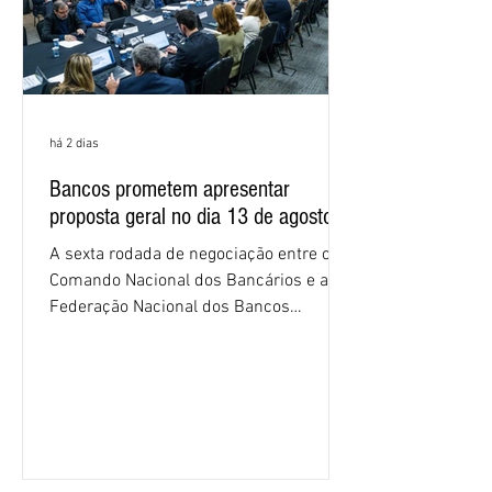
há 2 dias
Bancos prometem apresentar
proposta geral no dia 13 de agosto
A sexta rodada de negociação entre o
Comando Nacional dos Bancários e a
Federação Nacional dos Bancos
(Fenaban) foi encerrada, nesta terça-
feira (4/8), sem avanços concretos para
a categoria. Mais uma vez, a
representação dos bancos não
apresentou uma proposta global que
atenda às reivindicações dos