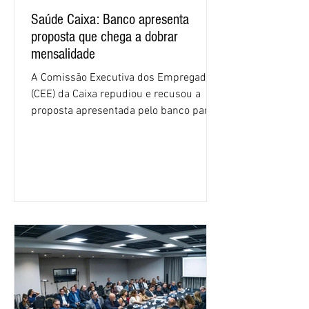
Saúde Caixa: Banco apresenta
proposta que chega a dobrar
mensalidade
A Comissão Executiva dos Empregados
(CEE) da Caixa repudiou e recusou a
proposta apresentada pelo banco para o
custeio do Saúde Caixa, nesta quarta-
feira (5), durante a quinta rodada de
negociações específicas da Campanha
Nacional dos Bancários 2026, realizada
em São Paulo. Por unanimidade, todas
as federações que compõem a mesa de
negociações das empregadas e dos
empregados exigiram que a Caixa refaça
os cálculos e apresente uma nova
proposta. O entendimento é que a
proposta