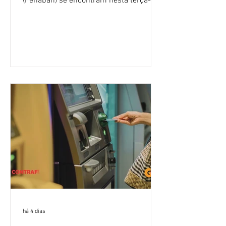
(Fenaban) se encontram nesta terça-
feira (4/8), em São Paulo, para a sexta
rodada de negociação da campanha
salarial 2026. É grande a expectativa
para que os patrões apresentem uma
proposta para as demandas
apresentadas nos cinco primeiros
encontros, que trataram sobre emprego
e tecnologia, cláusulas sociais,
igualdade de oportunidades, saúde e
condições de trabalho e cláusulas
econômicas. Apesar da cobrança d
há 4 dias