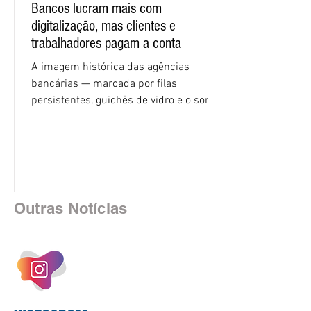
Bancos lucram mais com
digitalização, mas clientes e
trabalhadores pagam a conta
A imagem histórica das agências
bancárias — marcada por filas
persistentes, guichês de vidro e o som
rítmico de autenticadoras de papel —
está sendo rapidamente substituída por
uma realidade silenciosa movida por
algoritmos e interfaces digitais. O setor
financeiro brasileiro consolidou, em
2025, uma transição profunda em sua
Outras Notícias
estrutura operacional, impulsionada por
um investimento massivo de R$ 47,8
bilhões em tecnologia apenas neste
exercício. A anatomia do serviço
bancário