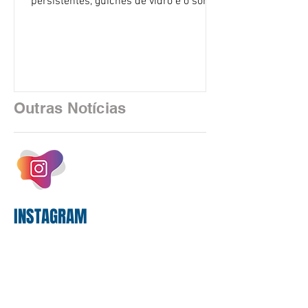
persistentes, guichês de vidro e o som
rítmico de autenticadoras de papel —
está sendo rapidamente substituída por
uma realidade silenciosa movida por
algoritmos e interfaces digitais. O setor
financeiro brasileiro consolidou, em
2025, uma transição profunda em sua
Outras Notícias
estrutura operacional, impulsionada por
um investimento massivo de R$ 47,8
bilhões em tecnologia apenas neste
exercício. A anatomia do serviço
bancário
INSTAGRAM