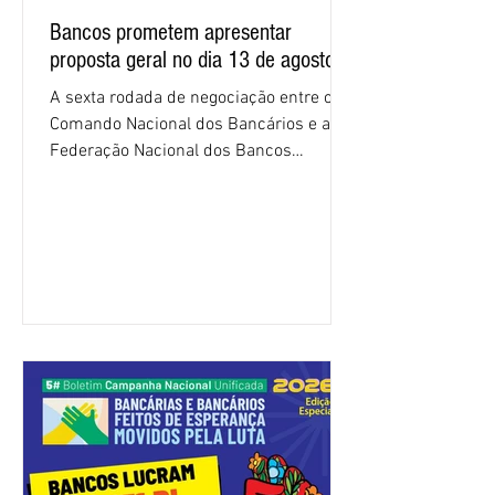
Bancos prometem apresentar
proposta geral no dia 13 de agosto
A sexta rodada de negociação entre o
Comando Nacional dos Bancários e a
Federação Nacional dos Bancos
(Fenaban) foi encerrada, nesta terça-
feira (4/8), sem avanços concretos para
a categoria. Mais uma vez, a
representação dos bancos não
apresentou uma proposta global que
atenda às reivindicações dos
trabalhadores e das trabalhadoras,
frustrando a expectativa de evolução
nas negociações da Campanha salarial
2026. Durante o encontro, o movimento
sindical voltou a defender a val