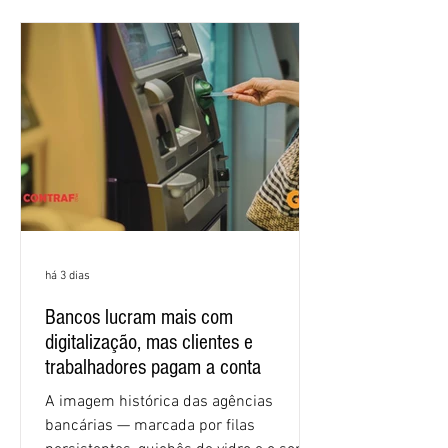
apresentadas nos cinco primeiros
encontros, que trataram sobre emprego
e tecnologia, cláusulas sociais,
igualdade de oportunidades, saúde e
condições de trabalho e cláusulas
econômicas. Apesar da cobrança d
há 3 dias
Bancos lucram mais com
digitalização, mas clientes e
trabalhadores pagam a conta
A imagem histórica das agências
bancárias — marcada por filas