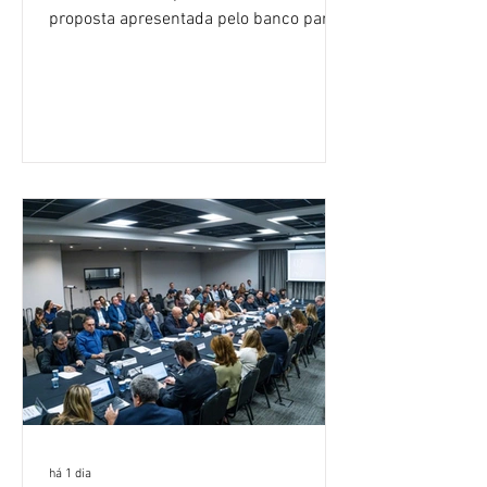
proposta apresentada pelo banco para o
custeio do Saúde Caixa, nesta quarta-
feira (5), durante a quinta rodada de
negociações específicas da Campanha
Nacional dos Bancários 2026, realizada
em São Paulo. Por unanimidade, todas
as federações que compõem a mesa de
negociações das empregadas e dos
empregados exigiram que a Caixa refaça
os cálculos e apresente uma nova
proposta. O entendimento é que a
proposta
há 1 dia