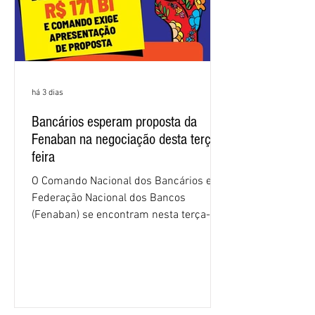
há 3 dias
Bancários esperam proposta da
Fenaban na negociação desta terça-
feira
O Comando Nacional dos Bancários e a
Federação Nacional dos Bancos
(Fenaban) se encontram nesta terça-
feira (4/8), em São Paulo, para a sexta
rodada de negociação da campanha
salarial 2026. É grande a expectativa
para que os patrões apresentem uma
proposta para as demandas