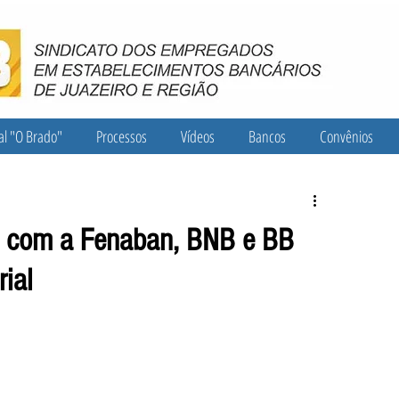
al "O Brado"
Processos
Vídeos
Bancos
Convênios
o com a Fenaban, BNB e BB
ial