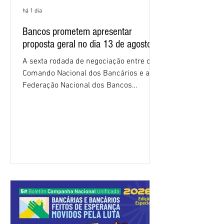
há 1 dia
Bancos prometem apresentar
proposta geral no dia 13 de agosto
A sexta rodada de negociação entre o
Comando Nacional dos Bancários e a
Federação Nacional dos Bancos
(Fenaban) foi encerrada, nesta terça-
feira (4/8), sem avanços concretos para
a categoria. Mais uma vez, a
representação dos bancos não
apresentou uma proposta global que
atenda às reivindicações dos
trabalhadores e das trabalhadoras,
frustrando a expectativa de evolução
nas negociações da Campanha salarial
2026. Durante o encontro, o movimento
sindical voltou a defender a val