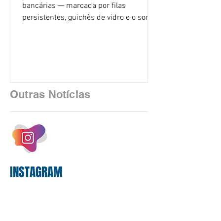
bancárias — marcada por filas
persistentes, guichês de vidro e o som
rítmico de autenticadoras de papel —
está sendo rapidamente substituída por
uma realidade silenciosa movida por
algoritmos e interfaces digitais. O setor
financeiro brasileiro consolidou, em
2025, uma transição profunda em sua
Outras Notícias
estrutura operacional, impulsionada por
um investimento massivo de R$ 47,8
bilhões em tecnologia apenas neste
exercício. A anatomia do serviço
bancário
INSTAGRAM