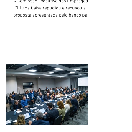
A Comissão Executiva dos Empregados
(CEE) da Caixa repudiou e recusou a
proposta apresentada pelo banco para o
custeio do Saúde Caixa, nesta quarta-
feira (5), durante a quinta rodada de
negociações específicas da Campanha
Nacional dos Bancários 2026, realizada
em São Paulo. Por unanimidade, todas
as federações que compõem a mesa de
negociações das empregadas e dos
empregados exigiram que a Caixa refaça
os cálculos e apresente uma nova
proposta. O entendimento é que a
proposta