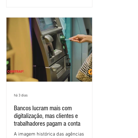
proposta para as demandas
apresentadas nos cinco primeiros
encontros, que trataram sobre emprego
e tecnologia, cláusulas sociais,
igualdade de oportunidades, saúde e
condições de trabalho e cláusulas
econômicas. Apesar da cobrança d
há 3 dias
Bancos lucram mais com
digitalização, mas clientes e
trabalhadores pagam a conta
A imagem histórica das agências