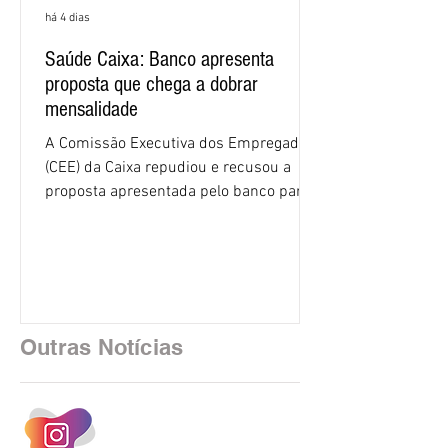
há 4 dias
Saúde Caixa: Banco apresenta
proposta que chega a dobrar
mensalidade
A Comissão Executiva dos Empregados
(CEE) da Caixa repudiou e recusou a
proposta apresentada pelo banco para o
custeio do Saúde Caixa, nesta quarta-
feira (5), durante a quinta rodada de
negociações específicas da Campanha
Nacional dos Bancários 2026, realizada
em São Paulo. Por unanimidade, todas
as federações que compõem a mesa de
Outras Notícias
negociações das empregadas e dos
empregados exigiram que a Caixa refaça
os cálculos e apresente uma nova
proposta. O entendimento é que a