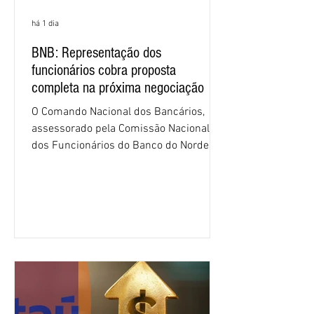
há 1 dia
BNB: Representação dos
funcionários cobra proposta
completa na próxima negociação
O Comando Nacional dos Bancários,
assessorado pela Comissão Nacional
dos Funcionários do Banco do Nordeste
do Brasil (CNFBNB), concluiu nesta
quinta-feira (6), em Fortaleza, a
apresentação e o debate da pauta
específica dos trabalhadores do BNB.
Segundo informações do Sindicato dos
Bancários do Ceará, a quarta rodada de
negociação encerrou a discussão das
cláusulas econômicas e sindicais da
minuta, e a representação dos
funcionários cobrou que o banco