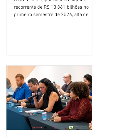
recorrente de R$ 13,861 bilhões no
primeiro semestre de 2026, alta de
16,2% em relação ao mesmo período do
ano passado. Na comparação entre o
segundo e o primeiro trimestre deste
ano, o crescimento foi de 3,5%. O
retorno sobre o patrimônio líquido (ROE)
alcançou 16% no semestre, aumento de
1,4 ponto percentual em 12 meses. O
crescimento de 16,2% foi o maior entre
os três maiores bancos privados do país
(Bradesco, Itaú e Santander). Segundo o