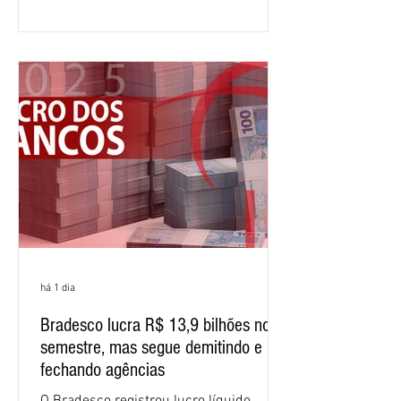
comparação com os três primeiros
meses do ano. A rentabilidade sobre o
patrimônio líquido médio anualizado
(ROE), no Brasil, chegou a 26% no
semestre, avanço de 2,1 pontos
percentuais em 12 meses. Apesar dos
resultados expressivos, o banco conti
há 1 dia
Bradesco lucra R$ 13,9 bilhões no
semestre, mas segue demitindo e
fechando agências
O Bradesco registrou lucro líquido