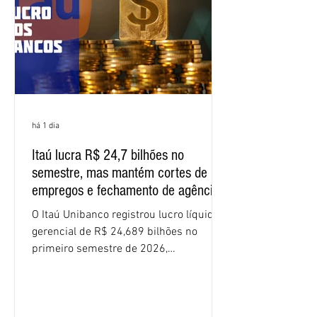
apresente uma proposta c
há 1 dia
Itaú lucra R$ 24,7 bilhões no
semestre, mas mantém cortes de
empregos e fechamento de agências
O Itaú Unibanco registrou lucro líquido
gerencial de R$ 24,689 bilhões no
primeiro semestre de 2026,
crescimento de 9,1% em relação ao
mesmo período do ano passado. No
segundo trimestre, o lucro foi de R$
12,407 bilhões, alta de 1% na