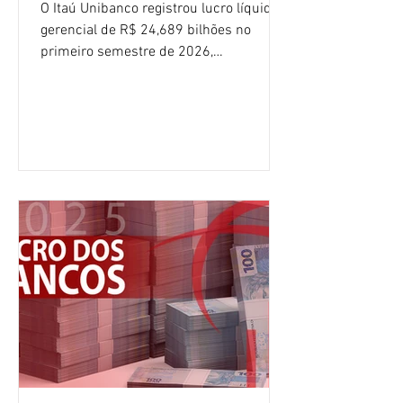
O Itaú Unibanco registrou lucro líquido
gerencial de R$ 24,689 bilhões no
primeiro semestre de 2026,
crescimento de 9,1% em relação ao
mesmo período do ano passado. No
segundo trimestre, o lucro foi de R$
12,407 bilhões, alta de 1% na
comparação com os três primeiros
meses do ano. A rentabilidade sobre o
patrimônio líquido médio anualizado
(ROE), no Brasil, chegou a 26% no
semestre, avanço de 2,1 pontos
percentuais em 12 meses. Apesar dos
resultados expressivos, o banco conti