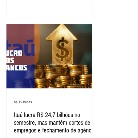
específica dos trabalhadores do BNB.
Segundo informações do Sindicato dos
Bancários do Ceará, a quarta rodada de
negociação encerrou a discussão das
cláusulas econômicas e sindicais da
minuta, e a representação dos
funcionários cobrou que o banco
apresente uma proposta c
há 19 horas
Itaú lucra R$ 24,7 bilhões no
semestre, mas mantém cortes de
empregos e fechamento de agências