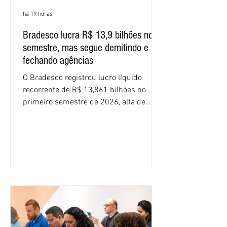
há 19 horas
Bradesco lucra R$ 13,9 bilhões no
semestre, mas segue demitindo e
fechando agências
O Bradesco registrou lucro líquido
recorrente de R$ 13,861 bilhões no
primeiro semestre de 2026, alta de
16,2% em relação ao mesmo período do
ano passado. Na comparação entre o
segundo e o primeiro trimestre deste
ano, o crescimento foi de 3,5%. O
retorno sobre o patrimônio líquido (ROE)
alcançou 16% no semestre, aumento de
1,4 ponto percentual em 12 meses. O
crescimento de 16,2% foi o maior entre
os três maiores bancos privados do país
(Bradesco, Itaú e Santander). Segundo o