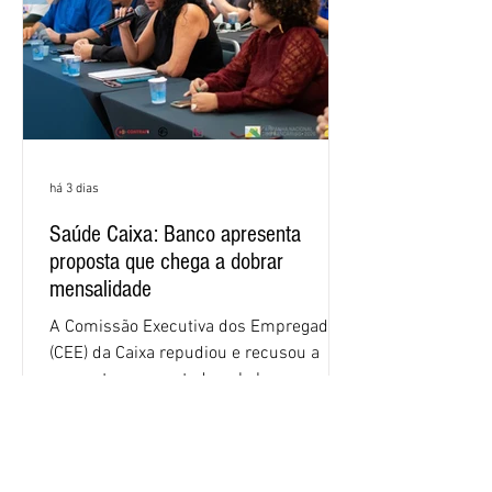
há 3 dias
Saúde Caixa: Banco apresenta
proposta que chega a dobrar
mensalidade
A Comissão Executiva dos Empregados
(CEE) da Caixa repudiou e recusou a
proposta apresentada pelo banco para o
custeio do Saúde Caixa, nesta quarta-
feira (5), durante a quinta rodada de
negociações específicas da Campanha
Nacional dos Bancários 2026, realizada