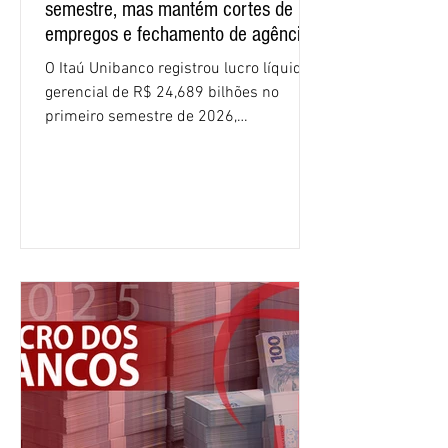
semestre, mas mantém cortes de
empregos e fechamento de agências
O Itaú Unibanco registrou lucro líquido
gerencial de R$ 24,689 bilhões no
primeiro semestre de 2026,
crescimento de 9,1% em relação ao
mesmo período do ano passado. No
segundo trimestre, o lucro foi de R$
12,407 bilhões, alta de 1% na
comparação com os três primeiros
meses do ano. A rentabilidade sobre o
patrimônio líquido médio anualizado
(ROE), no Brasil, chegou a 26% no
semestre, avanço de 2,1 pontos
percentuais em 12 meses. Apesar dos
resultados expressivos, o banco conti