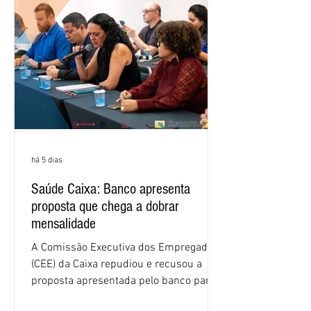
crescimento de 16,2% foi o maior entre
os três maiores bancos privados do país
(Bradesco, Itaú e Santander). Segundo o
há 5 dias
Saúde Caixa: Banco apresenta
proposta que chega a dobrar
mensalidade
A Comissão Executiva dos Empregados
(CEE) da Caixa repudiou e recusou a
proposta apresentada pelo banco para o
custeio do Saúde Caixa, nesta quarta-