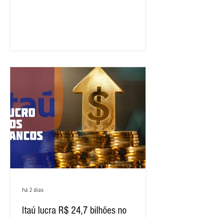
quinta-feira (6), em Fortaleza, a
apresentação e o debate da pauta
específica dos trabalhadores do BNB.
Segundo informações do Sindicato dos
Bancários do Ceará, a quarta rodada de
negociação encerrou a discussão das
cláusulas econômicas e sindicais da
minuta, e a representação dos
funcionários cobrou que o banco
apresente uma proposta c
há 2 dias
Itaú lucra R$ 24,7 bilhões no