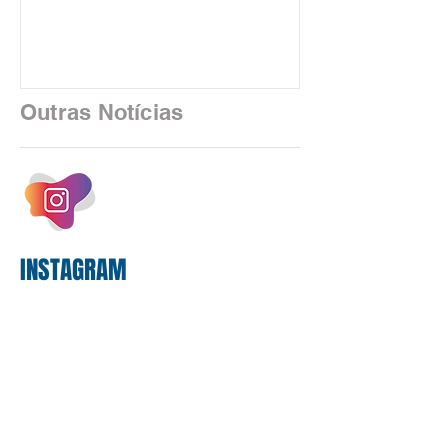
feira (5), durante a quinta rodada de
negociações específicas da Campanha
Nacional dos Bancários 2026, realizada
em São Paulo. Por unanimidade, todas
as federações que compõem a mesa de
Outras Notícias
negociações das empregadas e dos
empregados exigiram que a Caixa refaça
os cálculos e apresente uma nova
proposta. O entendimento é que a
proposta
INSTAGRAM