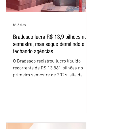
há 2 dias
Bradesco lucra R$ 13,9 bilhões no
semestre, mas segue demitindo e
fechando agências
O Bradesco registrou lucro líquido
recorrente de R$ 13,861 bilhões no
primeiro semestre de 2026, alta de
16,2% em relação ao mesmo período do
ano passado. Na comparação entre o
segundo e o primeiro trimestre deste
ano, o crescimento foi de 3,5%. O
retorno sobre o patrimônio líquido (ROE)
alcançou 16% no semestre, aumento de
1,4 ponto percentual em 12 meses. O