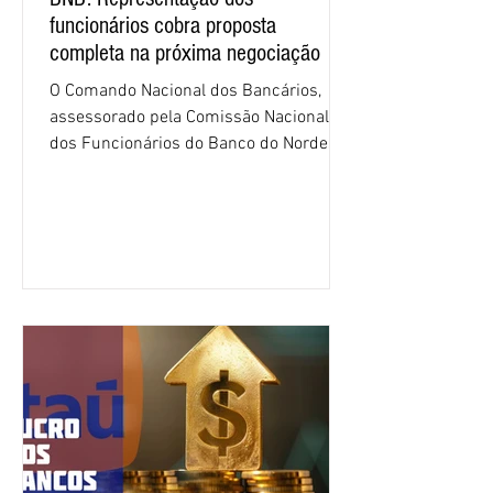
funcionários cobra proposta
completa na próxima negociação
O Comando Nacional dos Bancários,
assessorado pela Comissão Nacional
dos Funcionários do Banco do Nordeste
do Brasil (CNFBNB), concluiu nesta
quinta-feira (6), em Fortaleza, a
apresentação e o debate da pauta
específica dos trabalhadores do BNB.
Segundo informações do Sindicato dos
Bancários do Ceará, a quarta rodada de
negociação encerrou a discussão das
cláusulas econômicas e sindicais da
minuta, e a representação dos
funcionários cobrou que o banco
apresente uma proposta c