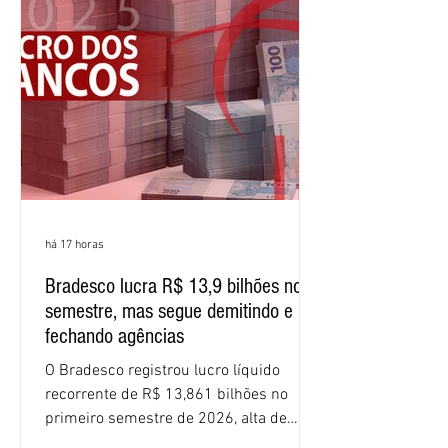
(ROE), no Brasil, chegou a 26% no
semestre, avanço de 2,1 pontos
percentuais em 12 meses. Apesar dos
resultados expressivos, o banco conti
há 17 horas
Bradesco lucra R$ 13,9 bilhões no
semestre, mas segue demitindo e
fechando agências
O Bradesco registrou lucro líquido
recorrente de R$ 13,861 bilhões no
primeiro semestre de 2026, alta de
16,2% em relação ao mesmo período do