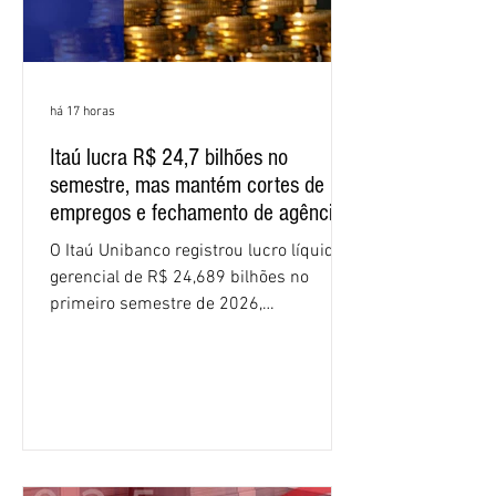
há 17 horas
Itaú lucra R$ 24,7 bilhões no
semestre, mas mantém cortes de
empregos e fechamento de agências
O Itaú Unibanco registrou lucro líquido
gerencial de R$ 24,689 bilhões no
primeiro semestre de 2026,
crescimento de 9,1% em relação ao
mesmo período do ano passado. No
segundo trimestre, o lucro foi de R$
12,407 bilhões, alta de 1% na
comparação com os três primeiros
meses do ano. A rentabilidade sobre o
patrimônio líquido médio anualizado