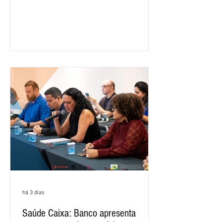
ano passado. Na comparação entre o
segundo e o primeiro trimestre deste
ano, o crescimento foi de 3,5%. O
retorno sobre o patrimônio líquido (ROE)
alcançou 16% no semestre, aumento de
1,4 ponto percentual em 12 meses. O
crescimento de 16,2% foi o maior entre
os três maiores bancos privados do país
(Bradesco, Itaú e Santander). Segundo o
há 3 dias
Saúde Caixa: Banco apresenta