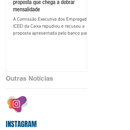
proposta que chega a dobrar
mensalidade
A Comissão Executiva dos Empregados
(CEE) da Caixa repudiou e recusou a
proposta apresentada pelo banco para o
custeio do Saúde Caixa, nesta quarta-
feira (5), durante a quinta rodada de
negociações específicas da Campanha
Nacional dos Bancários 2026, realizada
em São Paulo. Por unanimidade, todas
as federações que compõem a mesa de
Outras Notícias
negociações das empregadas e dos
empregados exigiram que a Caixa refaça
os cálculos e apresente uma nova
proposta. O entendimento é que a
proposta
INSTAGRAM