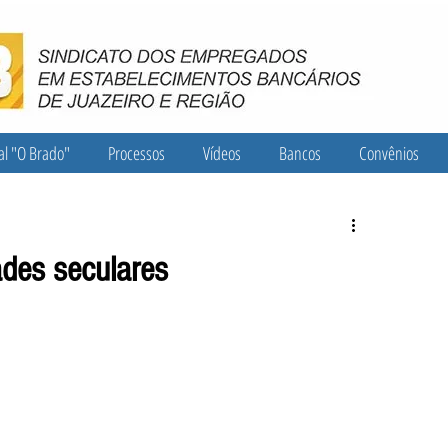
al "O Brado"
Processos
Vídeos
Bancos
Convênios
ades seculares