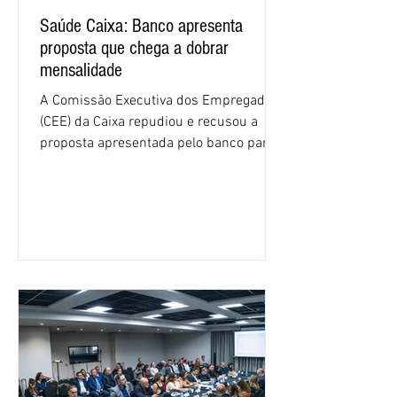
Saúde Caixa: Banco apresenta
proposta que chega a dobrar
mensalidade
A Comissão Executiva dos Empregados
(CEE) da Caixa repudiou e recusou a
proposta apresentada pelo banco para o
custeio do Saúde Caixa, nesta quarta-
feira (5), durante a quinta rodada de
negociações específicas da Campanha
Nacional dos Bancários 2026, realizada
em São Paulo. Por unanimidade, todas
as federações que compõem a mesa de
negociações das empregadas e dos
empregados exigiram que a Caixa refaça
os cálculos e apresente uma nova
proposta. O entendimento é que a
proposta