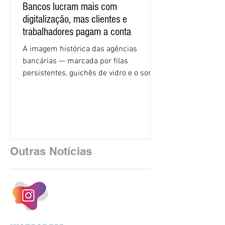
Bancos lucram mais com
digitalização, mas clientes e
trabalhadores pagam a conta
A imagem histórica das agências
bancárias — marcada por filas
persistentes, guichês de vidro e o som
rítmico de autenticadoras de papel —
está sendo rapidamente substituída por
uma realidade silenciosa movida por
algoritmos e interfaces digitais. O setor
financeiro brasileiro consolidou, em
2025, uma transição profunda em sua
Outras Notícias
estrutura operacional, impulsionada por
um investimento massivo de R$ 47,8
bilhões em tecnologia apenas neste
exercício. A anatomia do serviço
bancário