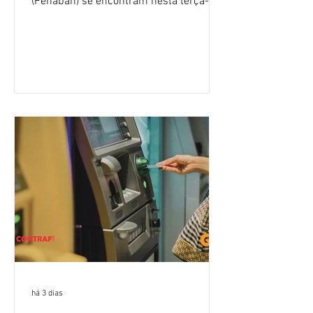
(Fenaban) se encontram nesta terça-
feira (4/8), em São Paulo, para a sexta
rodada de negociação da campanha
salarial 2026. É grande a expectativa
para que os patrões apresentem uma
proposta para as demandas
apresentadas nos cinco primeiros
encontros, que trataram sobre emprego
e tecnologia, cláusulas sociais,
igualdade de oportunidades, saúde e
condições de trabalho e cláusulas
econômicas. Apesar da cobrança d
há 3 dias