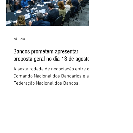
há 1 dia
Bancos prometem apresentar
proposta geral no dia 13 de agosto
A sexta rodada de negociação entre o
Comando Nacional dos Bancários e a
Federação Nacional dos Bancos
(Fenaban) foi encerrada, nesta terça-
feira (4/8), sem avanços concretos para
a categoria. Mais uma vez, a
representação dos bancos não
apresentou uma proposta global que
atenda às reivindicações dos