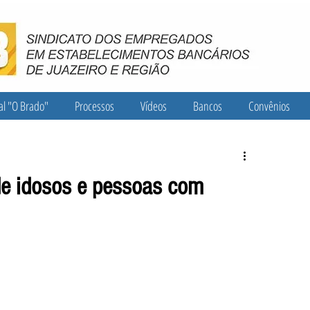
al "O Brado"
Processos
Vídeos
Bancos
Convênios
de idosos e pessoas com