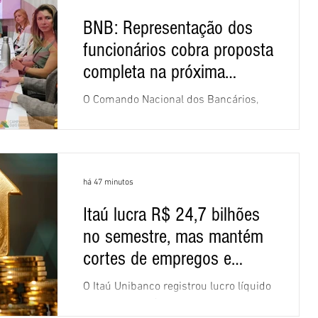
BNB: Representação dos
funcionários cobra proposta
completa na próxima
negociação
O Comando Nacional dos Bancários,
assessorado pela Comissão Nacional
dos Funcionários do Banco do
Nordeste do Brasil (CNFBNB), concluiu
nesta quinta-feira (6), em Fortaleza, a
há 47 minutos
apresentação e o debate da pauta
específica dos trabalhadores do BNB.
Itaú lucra R$ 24,7 bilhões
Segundo informações do Sindicato
no semestre, mas mantém
dos Bancários do Ceará, a quarta
rodada de negociação encerrou a
cortes de empregos e
discussão das cláusulas econômicas e
fechamento de agências
O Itaú Unibanco registrou lucro líquido
sindicais da minuta, e a representação
gerencial de R$ 24,689 bilhões no
dos funcionários cobrou que o banco