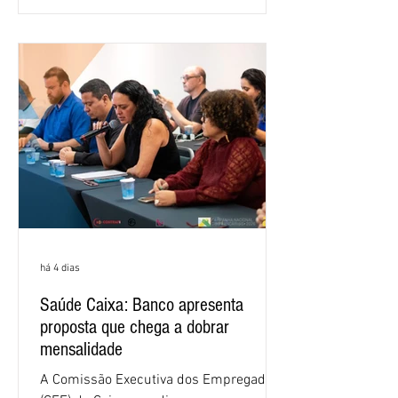
retorno sobre o patrimônio líquido (ROE)
alcançou 16% no semestre, aumento de
1,4 ponto percentual em 12 meses. O
crescimento de 16,2% foi o maior entre
os três maiores bancos privados do país
(Bradesco, Itaú e Santander). Segundo o
há 4 dias
Saúde Caixa: Banco apresenta
proposta que chega a dobrar
mensalidade
A Comissão Executiva dos Empregados