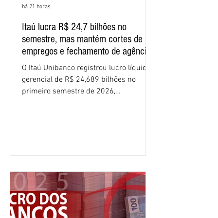
há 21 horas
Itaú lucra R$ 24,7 bilhões no
semestre, mas mantém cortes de
empregos e fechamento de agências
O Itaú Unibanco registrou lucro líquido
gerencial de R$ 24,689 bilhões no
primeiro semestre de 2026,
crescimento de 9,1% em relação ao
mesmo período do ano passado. No
segundo trimestre, o lucro foi de R$
12,407 bilhões, alta de 1% na
comparação com os três primeiros
meses do ano. A rentabilidade sobre o
patrimônio líquido médio anualizado
(ROE), no Brasil, chegou a 26% no
semestre, avanço de 2,1 pontos
percentuais em 12 meses. Apesar dos