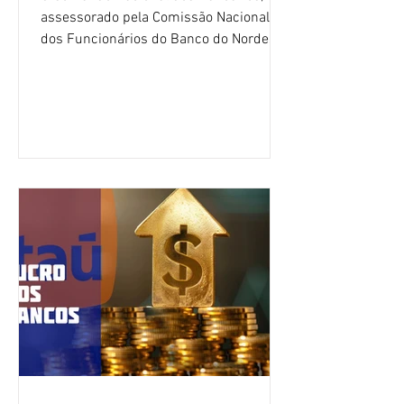
assessorado pela Comissão Nacional
dos Funcionários do Banco do Nordeste
do Brasil (CNFBNB), concluiu nesta
quinta-feira (6), em Fortaleza, a
apresentação e o debate da pauta
específica dos trabalhadores do BNB.
Segundo informações do Sindicato dos
Bancários do Ceará, a quarta rodada de
negociação encerrou a discussão das
cláusulas econômicas e sindicais da
minuta, e a representação dos
funcionários cobrou que o banco
apresente uma proposta c