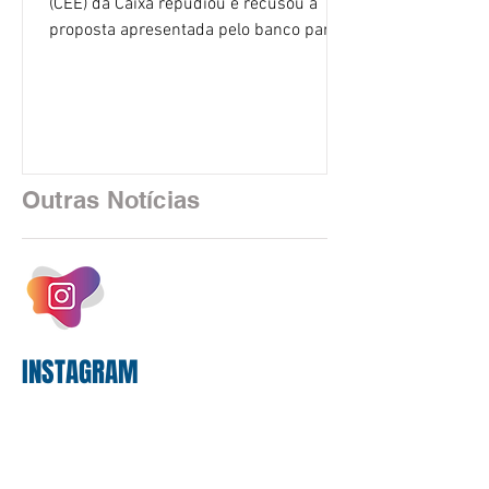
(CEE) da Caixa repudiou e recusou a
proposta apresentada pelo banco para o
custeio do Saúde Caixa, nesta quarta-
feira (5), durante a quinta rodada de
negociações específicas da Campanha
Nacional dos Bancários 2026, realizada
em São Paulo. Por unanimidade, todas
as federações que compõem a mesa de
Outras Notícias
negociações das empregadas e dos
empregados exigiram que a Caixa refaça
os cálculos e apresente uma nova
proposta. O entendimento é que a
proposta
INSTAGRAM