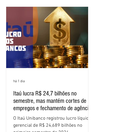
Bancários do Ceará, a quarta rodada de
negociação encerrou a discussão das
cláusulas econômicas e sindicais da
minuta, e a representação dos
funcionários cobrou que o banco
apresente uma proposta c
há 1 dia
Itaú lucra R$ 24,7 bilhões no
semestre, mas mantém cortes de
empregos e fechamento de agências
O Itaú Unibanco registrou lucro líquido
gerencial de R$ 24,689 bilhões no