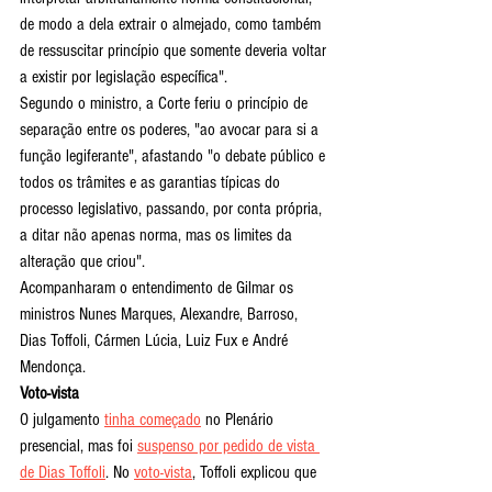
de modo a dela extrair o almejado, como também 
de ressuscitar princípio que somente deveria voltar 
a existir por legislação específica".
Segundo o ministro, a Corte feriu o princípio de 
separação entre os poderes, "ao avocar para si a 
função legiferante", afastando "o debate público e 
todos os trâmites e as garantias típicas do 
processo legislativo, passando, por conta própria, 
a ditar não apenas norma, mas os limites da 
alteração que criou".
Acompanharam o entendimento de Gilmar os 
ministros Nunes Marques, Alexandre, Barroso, 
Dias Toffoli, Cármen Lúcia, Luiz Fux e André 
Mendonça.
Voto-vista
O julgamento 
tinha começado
 no Plenário 
presencial, mas foi 
suspenso por pedido de vista 
de Dias Toffoli
. No 
voto-vista
, Toffoli explicou que 