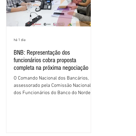
há 1 dia
BNB: Representação dos
funcionários cobra proposta
completa na próxima negociação
O Comando Nacional dos Bancários,
assessorado pela Comissão Nacional
dos Funcionários do Banco do Nordeste
do Brasil (CNFBNB), concluiu nesta
quinta-feira (6), em Fortaleza, a
apresentação e o debate da pauta
específica dos trabalhadores do BNB.
Segundo informações do Sindicato dos