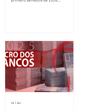
primeiro semestre de 2026,
crescimento de 9,1% em relação ao
mesmo período do ano passado. No
segundo trimestre, o lucro foi de R$
12,407 bilhões, alta de 1% na
comparação com os três primeiros
meses do ano. A rentabilidade sobre o
patrimônio líquido médio anualizado
(ROE), no Brasil, chegou a 26% no
semestre, avanço de 2,1 pontos
percentuais em 12 meses. Apesar dos
resultados expressivos, o banco conti
há 1 dia