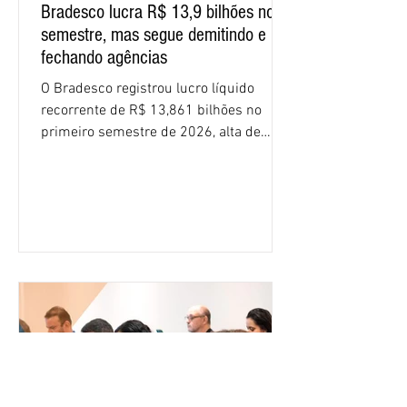
Bradesco lucra R$ 13,9 bilhões no
semestre, mas segue demitindo e
fechando agências
O Bradesco registrou lucro líquido
recorrente de R$ 13,861 bilhões no
primeiro semestre de 2026, alta de
16,2% em relação ao mesmo período do
ano passado. Na comparação entre o
segundo e o primeiro trimestre deste
ano, o crescimento foi de 3,5%. O
retorno sobre o patrimônio líquido (ROE)
alcançou 16% no semestre, aumento de
1,4 ponto percentual em 12 meses. O
crescimento de 16,2% foi o maior entre
os três maiores bancos privados do país
(Bradesco, Itaú e Santander). Segundo o