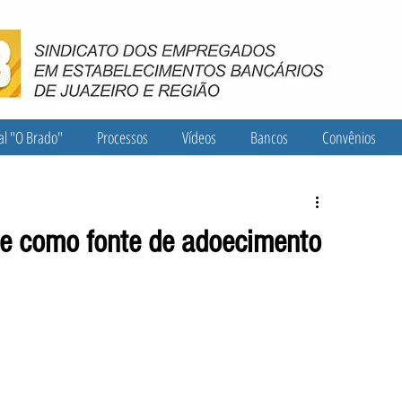
al "O Brado"
Processos
Vídeos
Bancos
Convênios
ue como fonte de adoecimento