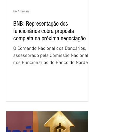
há 4 horas
BNB: Representação dos
funcionários cobra proposta
completa na próxima negociação
O Comando Nacional dos Bancários,
assessorado pela Comissão Nacional
dos Funcionários do Banco do Nordeste
do Brasil (CNFBNB), concluiu nesta
quinta-feira (6), em Fortaleza, a
apresentação e o debate da pauta
específica dos trabalhadores do BNB.
Segundo informações do Sindicato dos
Bancários do Ceará, a quarta rodada de
negociação encerrou a discussão das
cláusulas econômicas e sindicais da
minuta, e a representação dos