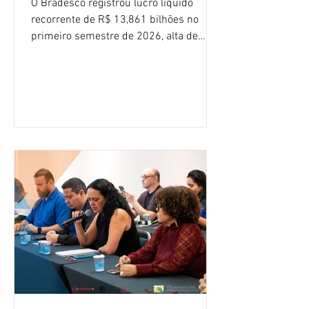
O Bradesco registrou lucro líquido
recorrente de R$ 13,861 bilhões no
primeiro semestre de 2026, alta de
16,2% em relação ao mesmo período do
ano passado. Na comparação entre o
segundo e o primeiro trimestre deste
ano, o crescimento foi de 3,5%. O
retorno sobre o patrimônio líquido (ROE)
alcançou 16% no semestre, aumento de
1,4 ponto percentual em 12 meses. O
crescimento de 16,2% foi o maior entre
os três maiores bancos privados do país
(Bradesco, Itaú e Santander). Segundo o