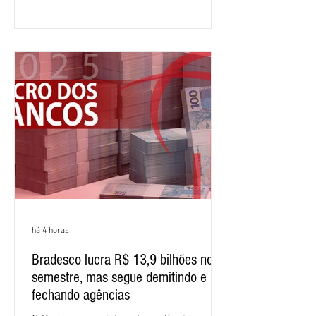
12,407 bilhões, alta de 1% na
comparação com os três primeiros
meses do ano. A rentabilidade sobre o
patrimônio líquido médio anualizado
(ROE), no Brasil, chegou a 26% no
semestre, avanço de 2,1 pontos
percentuais em 12 meses. Apesar dos
resultados expressivos, o banco conti
há 4 horas
Bradesco lucra R$ 13,9 bilhões no
semestre, mas segue demitindo e
fechando agências