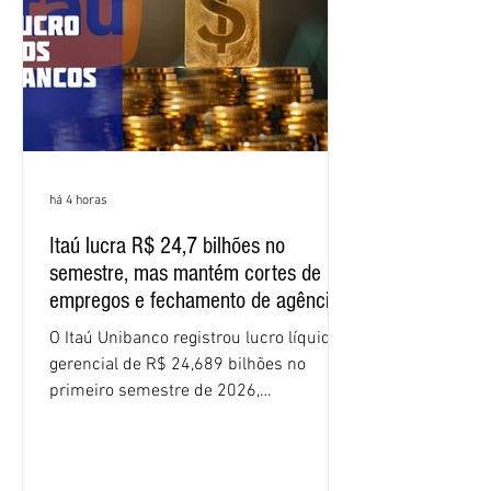
funcionários cobrou que o banco
apresente uma proposta c
há 4 horas
Itaú lucra R$ 24,7 bilhões no
semestre, mas mantém cortes de
empregos e fechamento de agências
O Itaú Unibanco registrou lucro líquido
gerencial de R$ 24,689 bilhões no
primeiro semestre de 2026,
crescimento de 9,1% em relação ao
mesmo período do ano passado. No
segundo trimestre, o lucro foi de R$