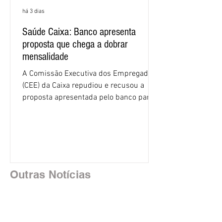
há 3 dias
Saúde Caixa: Banco apresenta
proposta que chega a dobrar
mensalidade
A Comissão Executiva dos Empregados
(CEE) da Caixa repudiou e recusou a
proposta apresentada pelo banco para o
custeio do Saúde Caixa, nesta quarta-
feira (5), durante a quinta rodada de
negociações específicas da Campanha
Nacional dos Bancários 2026, realizada
em São Paulo. Por unanimidade, todas
as federações que compõem a mesa de
Outras Notícias
negociações das empregadas e dos
empregados exigiram que a Caixa refaça
os cálculos e apresente uma nova
proposta. O entendimento é que a