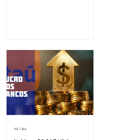
do Brasil (CNFBNB), concluiu nesta
quinta-feira (6), em Fortaleza, a
apresentação e o debate da pauta
específica dos trabalhadores do BNB.
Segundo informações do Sindicato dos
Bancários do Ceará, a quarta rodada de
negociação encerrou a discussão das
cláusulas econômicas e sindicais da
minuta, e a representação dos
funcionários cobrou que o banco
apresente uma proposta c
há 1 dia