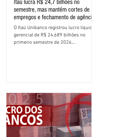
Itaú lucra R$ 24,7 bilhões no
semestre, mas mantém cortes de
empregos e fechamento de agências
O Itaú Unibanco registrou lucro líquido
gerencial de R$ 24,689 bilhões no
primeiro semestre de 2026,
crescimento de 9,1% em relação ao
mesmo período do ano passado. No
segundo trimestre, o lucro foi de R$
12,407 bilhões, alta de 1% na
comparação com os três primeiros
meses do ano. A rentabilidade sobre o
patrimônio líquido médio anualizado
(ROE), no Brasil, chegou a 26% no
semestre, avanço de 2,1 pontos
percentuais em 12 meses. Apesar dos
resultados expressivos, o banco conti