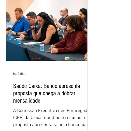
1,4 ponto percentual em 12 meses. O
crescimento de 16,2% foi o maior entre
os três maiores bancos privados do país
(Bradesco, Itaú e Santander). Segundo o
há 4 dias
Saúde Caixa: Banco apresenta
proposta que chega a dobrar
mensalidade
A Comissão Executiva dos Empregados
(CEE) da Caixa repudiou e recusou a
proposta apresentada pelo banco para o