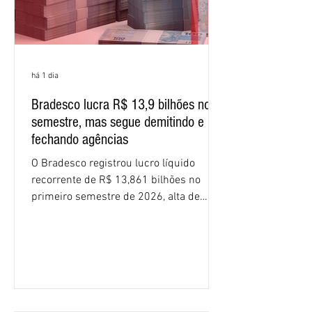
há 1 dia
Bradesco lucra R$ 13,9 bilhões no
semestre, mas segue demitindo e
fechando agências
O Bradesco registrou lucro líquido
recorrente de R$ 13,861 bilhões no
primeiro semestre de 2026, alta de
16,2% em relação ao mesmo período do
ano passado. Na comparação entre o
segundo e o primeiro trimestre deste
ano, o crescimento foi de 3,5%. O
retorno sobre o patrimônio líquido (ROE)
alcançou 16% no semestre, aumento de