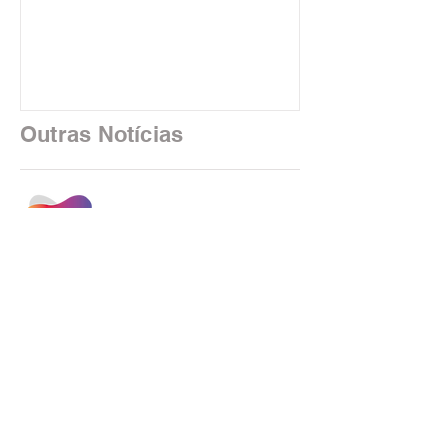
custeio do Saúde Caixa, nesta quarta-
feira (5), durante a quinta rodada de
negociações específicas da Campanha
Nacional dos Bancários 2026, realizada
em São Paulo. Por unanimidade, todas
as federações que compõem a mesa de
Outras Notícias
negociações das empregadas e dos
empregados exigiram que a Caixa refaça
os cálculos e apresente uma nova
proposta. O entendimento é que a
proposta
INSTAGRAM