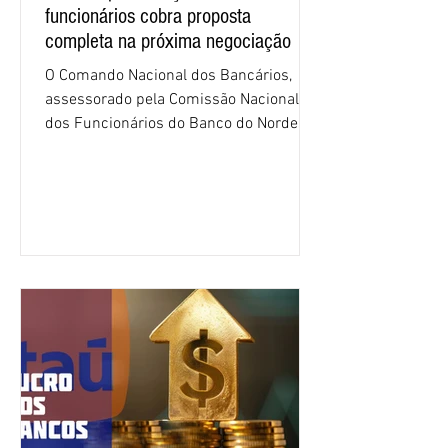
funcionários cobra proposta
completa na próxima negociação
O Comando Nacional dos Bancários,
assessorado pela Comissão Nacional
dos Funcionários do Banco do Nordeste
do Brasil (CNFBNB), concluiu nesta
quinta-feira (6), em Fortaleza, a
apresentação e o debate da pauta
específica dos trabalhadores do BNB.
Segundo informações do Sindicato dos
Bancários do Ceará, a quarta rodada de
negociação encerrou a discussão das
cláusulas econômicas e sindicais da
minuta, e a representação dos
funcionários cobrou que o banco
apresente uma proposta c