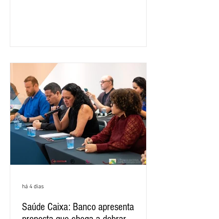
ano passado. Na comparação entre o
segundo e o primeiro trimestre deste
ano, o crescimento foi de 3,5%. O
retorno sobre o patrimônio líquido (ROE)
alcançou 16% no semestre, aumento de
1,4 ponto percentual em 12 meses. O
crescimento de 16,2% foi o maior entre
os três maiores bancos privados do país
(Bradesco, Itaú e Santander). Segundo o
há 4 dias
Saúde Caixa: Banco apresenta