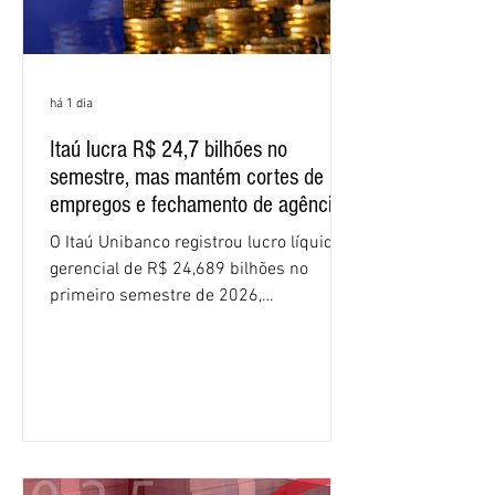
há 1 dia
Itaú lucra R$ 24,7 bilhões no
semestre, mas mantém cortes de
empregos e fechamento de agências
O Itaú Unibanco registrou lucro líquido
gerencial de R$ 24,689 bilhões no
primeiro semestre de 2026,
crescimento de 9,1% em relação ao
mesmo período do ano passado. No
segundo trimestre, o lucro foi de R$
12,407 bilhões, alta de 1% na
comparação com os três primeiros
meses do ano. A rentabilidade sobre o
patrimônio líquido médio anualizado