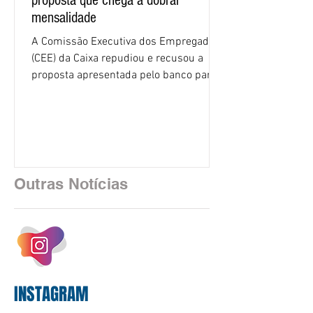
proposta que chega a dobrar
mensalidade
A Comissão Executiva dos Empregados
(CEE) da Caixa repudiou e recusou a
proposta apresentada pelo banco para o
custeio do Saúde Caixa, nesta quarta-
feira (5), durante a quinta rodada de
negociações específicas da Campanha
Nacional dos Bancários 2026, realizada
em São Paulo. Por unanimidade, todas
as federações que compõem a mesa de
Outras Notícias
negociações das empregadas e dos
empregados exigiram que a Caixa refaça
os cálculos e apresente uma nova
proposta. O entendimento é que a
proposta
INSTAGRAM