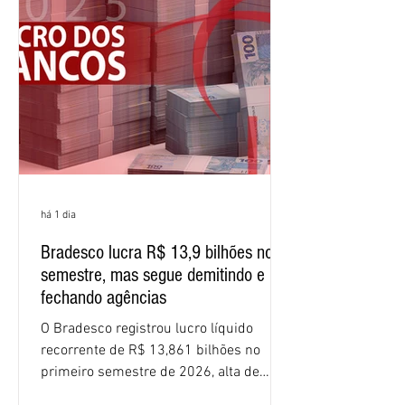
(ROE), no Brasil, chegou a 26% no
semestre, avanço de 2,1 pontos
percentuais em 12 meses. Apesar dos
resultados expressivos, o banco conti
há 1 dia
Bradesco lucra R$ 13,9 bilhões no
semestre, mas segue demitindo e
fechando agências
O Bradesco registrou lucro líquido
recorrente de R$ 13,861 bilhões no
primeiro semestre de 2026, alta de
16,2% em relação ao mesmo período do