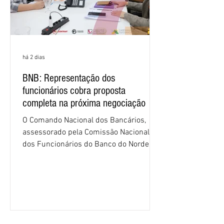
há 2 dias
BNB: Representação dos
funcionários cobra proposta
completa na próxima negociação
O Comando Nacional dos Bancários,
assessorado pela Comissão Nacional
dos Funcionários do Banco do Nordeste
do Brasil (CNFBNB), concluiu nesta
quinta-feira (6), em Fortaleza, a
apresentação e o debate da pauta
específica dos trabalhadores do BNB.
Segundo informações do Sindicato dos
Bancários do Ceará, a quarta rodada de