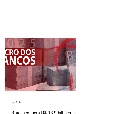
crescimento de 9,1% em relação ao
mesmo período do ano passado. No
segundo trimestre, o lucro foi de R$
12,407 bilhões, alta de 1% na
comparação com os três primeiros
meses do ano. A rentabilidade sobre o
patrimônio líquido médio anualizado
(ROE), no Brasil, chegou a 26% no
semestre, avanço de 2,1 pontos
percentuais em 12 meses. Apesar dos
resultados expressivos, o banco conti
há 2 dias
Bradesco lucra R$ 13,9 bilhões no