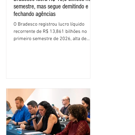
semestre, mas segue demitindo e
fechando agências
O Bradesco registrou lucro líquido
recorrente de R$ 13,861 bilhões no
primeiro semestre de 2026, alta de
16,2% em relação ao mesmo período do
ano passado. Na comparação entre o
segundo e o primeiro trimestre deste
ano, o crescimento foi de 3,5%. O
retorno sobre o patrimônio líquido (ROE)
alcançou 16% no semestre, aumento de
1,4 ponto percentual em 12 meses. O
crescimento de 16,2% foi o maior entre
os três maiores bancos privados do país
(Bradesco, Itaú e Santander). Segundo o