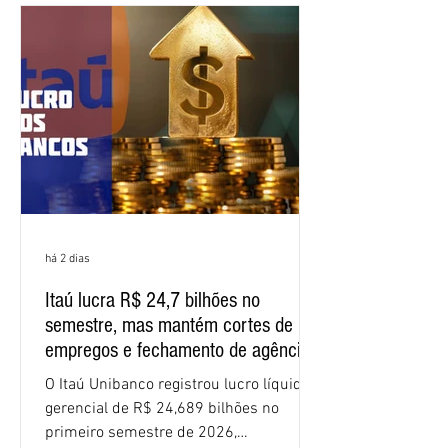
negociação encerrou a discussão das
cláusulas econômicas e sindicais da
minuta, e a representação dos
funcionários cobrou que o banco
apresente uma proposta c
há 2 dias
Itaú lucra R$ 24,7 bilhões no
semestre, mas mantém cortes de
empregos e fechamento de agências
O Itaú Unibanco registrou lucro líquido
gerencial de R$ 24,689 bilhões no
primeiro semestre de 2026,