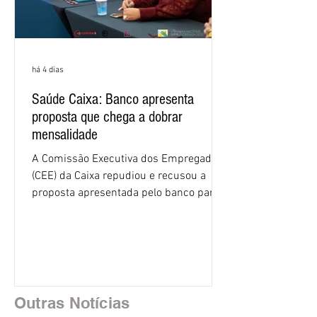
há 4 dias
Saúde Caixa: Banco apresenta
proposta que chega a dobrar
mensalidade
A Comissão Executiva dos Empregados
(CEE) da Caixa repudiou e recusou a
proposta apresentada pelo banco para o
custeio do Saúde Caixa, nesta quarta-
feira (5), durante a quinta rodada de
negociações específicas da Campanha
Nacional dos Bancários 2026, realizada
em São Paulo. Por unanimidade, todas
as federações que compõem a mesa de
Outras Notícias
negociações das empregadas e dos