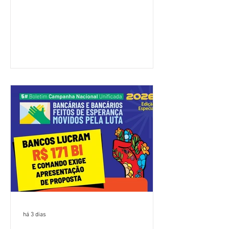
(Fenaban) foi encerrada, nesta terça-
feira (4/8), sem avanços concretos para
a categoria. Mais uma vez, a
representação dos bancos não
apresentou uma proposta global que
atenda às reivindicações dos
trabalhadores e das trabalhadoras,
frustrando a expectativa de evolução
nas negociações da Campanha salarial
2026. Durante o encontro, o movimento
sindical voltou a defender a val
há 3 dias