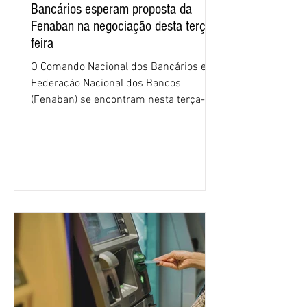
Bancários esperam proposta da
Fenaban na negociação desta terça-
feira
O Comando Nacional dos Bancários e a
Federação Nacional dos Bancos
(Fenaban) se encontram nesta terça-
feira (4/8), em São Paulo, para a sexta
rodada de negociação da campanha
salarial 2026. É grande a expectativa
para que os patrões apresentem uma
proposta para as demandas
apresentadas nos cinco primeiros
encontros, que trataram sobre emprego
e tecnologia, cláusulas sociais,
igualdade de oportunidades, saúde e
condições de trabalho e cláusulas
econômicas. Apesar da cobrança d