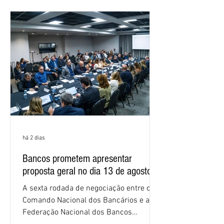
as federações que compõem a mesa de
negociações das empregadas e dos
empregados exigiram que a Caixa refaça
os cálculos e apresente uma nova
proposta. O entendimento é que a
proposta
há 2 dias
Bancos prometem apresentar
proposta geral no dia 13 de agosto
A sexta rodada de negociação entre o
Comando Nacional dos Bancários e a
Federação Nacional dos Bancos