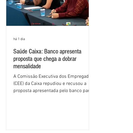
há 1 dia
Saúde Caixa: Banco apresenta
proposta que chega a dobrar
mensalidade
A Comissão Executiva dos Empregados
(CEE) da Caixa repudiou e recusou a
proposta apresentada pelo banco para o
custeio do Saúde Caixa, nesta quarta-
feira (5), durante a quinta rodada de
negociações específicas da Campanha
Nacional dos Bancários 2026, realizada
em São Paulo. Por unanimidade, todas