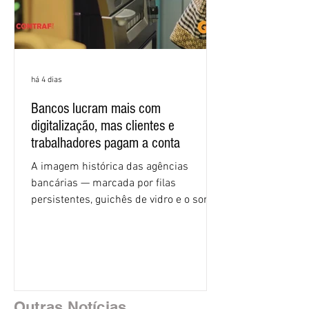
há 4 dias
Bancos lucram mais com
digitalização, mas clientes e
trabalhadores pagam a conta
A imagem histórica das agências
bancárias — marcada por filas
persistentes, guichês de vidro e o som
rítmico de autenticadoras de papel —
está sendo rapidamente substituída por
uma realidade silenciosa movida por
algoritmos e interfaces digitais. O setor
financeiro brasileiro consolidou, em
2025, uma transição profunda em sua
Outras Notícias