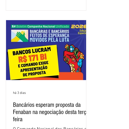
apresentou uma proposta global que
atenda às reivindicações dos
trabalhadores e das trabalhadoras,
frustrando a expectativa de evolução
nas negociações da Campanha salarial
2026. Durante o encontro, o movimento
sindical voltou a defender a val
há 3 dias
Bancários esperam proposta da
Fenaban na negociação desta terça-
feira