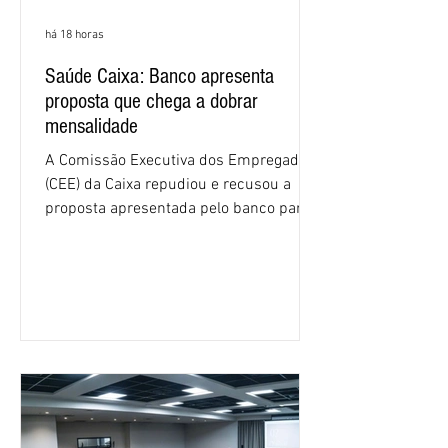
há 18 horas
Saúde Caixa: Banco apresenta
proposta que chega a dobrar
mensalidade
A Comissão Executiva dos Empregados
(CEE) da Caixa repudiou e recusou a
proposta apresentada pelo banco para o
custeio do Saúde Caixa, nesta quarta-
feira (5), durante a quinta rodada de
negociações específicas da Campanha
Nacional dos Bancários 2026, realizada
em São Paulo. Por unanimidade, todas
as federações que compõem a mesa de
negociações das empregadas e dos
empregados exigiram que a Caixa refaça
os cálculos e apresente uma nova