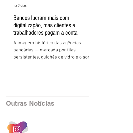
há 3 dias
Bancos lucram mais com
digitalização, mas clientes e
trabalhadores pagam a conta
A imagem histórica das agências
bancárias — marcada por filas
persistentes, guichês de vidro e o som
rítmico de autenticadoras de papel —
está sendo rapidamente substituída por
uma realidade silenciosa movida por
algoritmos e interfaces digitais. O setor
financeiro brasileiro consolidou, em
2025, uma transição profunda em sua
Outras Notícias
estrutura operacional, impulsionada por
um investimento massivo de R$ 47,8
bilhões em tecnologia apenas neste
exercício. A anatomia do serviço