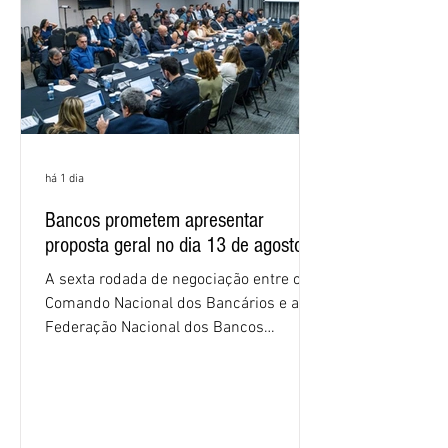
proposta. O entendimento é que a
proposta
há 1 dia
Bancos prometem apresentar
proposta geral no dia 13 de agosto
A sexta rodada de negociação entre o
Comando Nacional dos Bancários e a
Federação Nacional dos Bancos
(Fenaban) foi encerrada, nesta terça-
feira (4/8), sem avanços concretos para
a categoria. Mais uma vez, a
representação dos bancos não