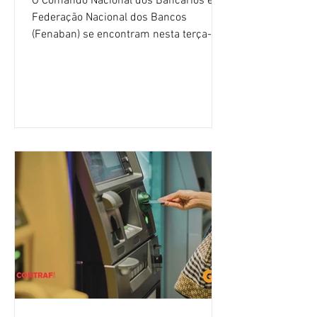
O Comando Nacional dos Bancários e a
Federação Nacional dos Bancos
(Fenaban) se encontram nesta terça-
feira (4/8), em São Paulo, para a sexta
rodada de negociação da campanha
salarial 2026. É grande a expectativa
para que os patrões apresentem uma
proposta para as demandas
apresentadas nos cinco primeiros
encontros, que trataram sobre emprego
e tecnologia, cláusulas sociais,
igualdade de oportunidades, saúde e
condições de trabalho e cláusulas
econômicas. Apesar da cobrança d