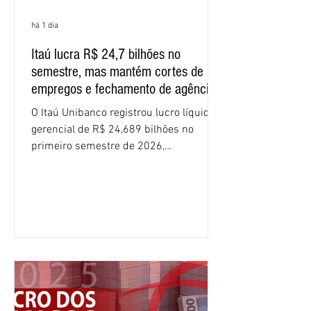
há 1 dia
Itaú lucra R$ 24,7 bilhões no
semestre, mas mantém cortes de
empregos e fechamento de agências
O Itaú Unibanco registrou lucro líquido
gerencial de R$ 24,689 bilhões no
primeiro semestre de 2026,
crescimento de 9,1% em relação ao
mesmo período do ano passado. No
segundo trimestre, o lucro foi de R$
12,407 bilhões, alta de 1% na
comparação com os três primeiros
meses do ano. A rentabilidade sobre o
patrimônio líquido médio anualizado
(ROE), no Brasil, chegou a 26% no
semestre, avanço de 2,1 pontos