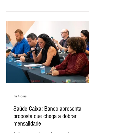
ano, o crescimento foi de 3,5%. O
retorno sobre o patrimônio líquido (ROE)
alcançou 16% no semestre, aumento de
1,4 ponto percentual em 12 meses. O
crescimento de 16,2% foi o maior entre
os três maiores bancos privados do país
(Bradesco, Itaú e Santander). Segundo o
há 4 dias
Saúde Caixa: Banco apresenta
proposta que chega a dobrar
mensalidade