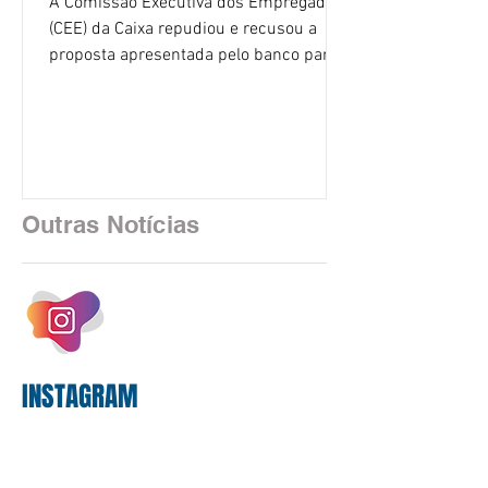
A Comissão Executiva dos Empregados
(CEE) da Caixa repudiou e recusou a
proposta apresentada pelo banco para o
custeio do Saúde Caixa, nesta quarta-
feira (5), durante a quinta rodada de
negociações específicas da Campanha
Nacional dos Bancários 2026, realizada
em São Paulo. Por unanimidade, todas
as federações que compõem a mesa de
Outras Notícias
negociações das empregadas e dos
empregados exigiram que a Caixa refaça
os cálculos e apresente uma nova
proposta. O entendimento é que a
proposta
INSTAGRAM