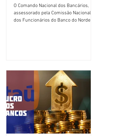
O Comando Nacional dos Bancários,
assessorado pela Comissão Nacional
dos Funcionários do Banco do Nordeste
do Brasil (CNFBNB), concluiu nesta
quinta-feira (6), em Fortaleza, a
apresentação e o debate da pauta
específica dos trabalhadores do BNB.
Segundo informações do Sindicato dos
Bancários do Ceará, a quarta rodada de
negociação encerrou a discussão das
cláusulas econômicas e sindicais da
minuta, e a representação dos
funcionários cobrou que o banco
apresente uma proposta c