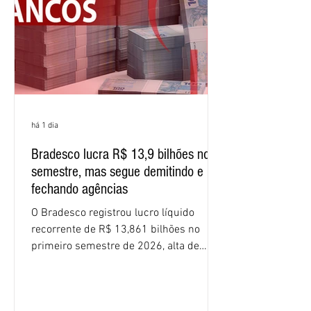
percentuais em 12 meses. Apesar dos
resultados expressivos, o banco conti
há 1 dia
Bradesco lucra R$ 13,9 bilhões no
semestre, mas segue demitindo e
fechando agências
O Bradesco registrou lucro líquido
recorrente de R$ 13,861 bilhões no
primeiro semestre de 2026, alta de
16,2% em relação ao mesmo período do
ano passado. Na comparação entre o
segundo e o primeiro trimestre deste