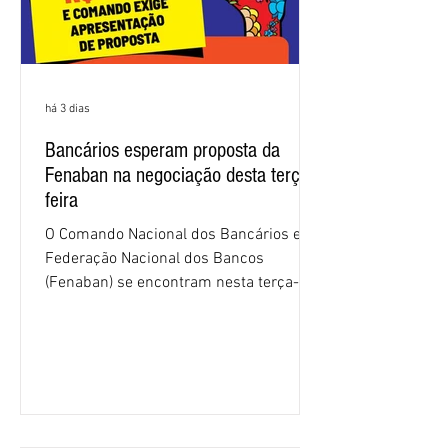
há 3 dias
Bancários esperam proposta da
Fenaban na negociação desta terça-
feira
O Comando Nacional dos Bancários e a
Federação Nacional dos Bancos
(Fenaban) se encontram nesta terça-
feira (4/8), em São Paulo, para a sexta
rodada de negociação da campanha
salarial 2026. É grande a expectativa
para que os patrões apresentem uma
proposta para as demandas
apresentadas nos cinco primeiros