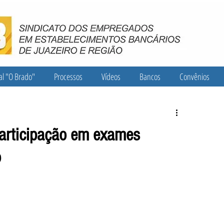
al "O Brado"
Processos
Vídeos
Bancos
Convênios
participação em exames
o