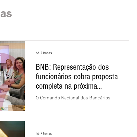
ias
há 7 horas
BNB: Representação dos
funcionários cobra proposta
completa na próxima
negociação
O Comando Nacional dos Bancários,
assessorado pela Comissão Nacional
dos Funcionários do Banco do
Nordeste do Brasil (CNFBNB), concluiu
nesta quinta-feira (6), em Fortaleza, a
há 7 horas
apresentação e o debate da pauta