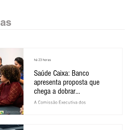
ias
há 23 horas
Saúde Caixa: Banco
apresenta proposta que
chega a dobrar
mensalidade
A Comissão Executiva dos
Empregados (CEE) da Caixa repudiou e
recusou a proposta apresentada pelo
banco para o custeio do Saúde Caixa,