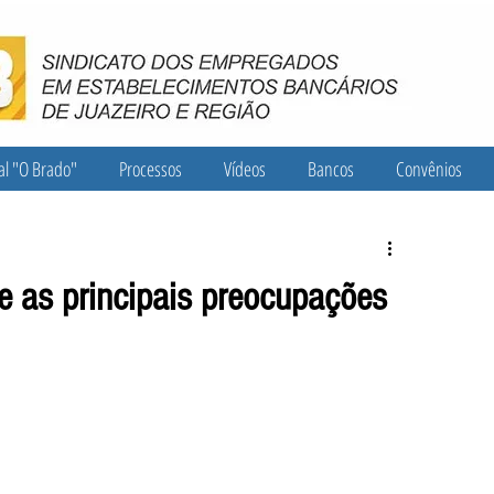
al "O Brado"
Processos
Vídeos
Bancos
Convênios
e as principais preocupações