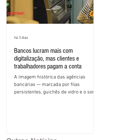
há 3 dias
Bancos lucram mais com
digitalização, mas clientes e
trabalhadores pagam a conta
A imagem histórica das agências
bancárias — marcada por filas
persistentes, guichês de vidro e o som
rítmico de autenticadoras de papel —
está sendo rapidamente substituída por
uma realidade silenciosa movida por
algoritmos e interfaces digitais. O setor
financeiro brasileiro consolidou, em
2025, uma transição profunda em sua