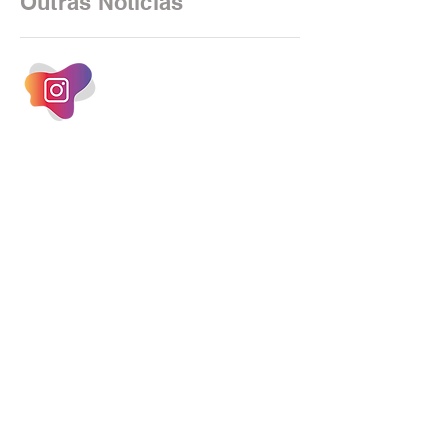
Outras Notícias
estrutura operacional, impulsionada por
um investimento massivo de R$ 47,8
bilhões em tecnologia apenas neste
exercício. A anatomia do serviço
bancário
INSTAGRAM