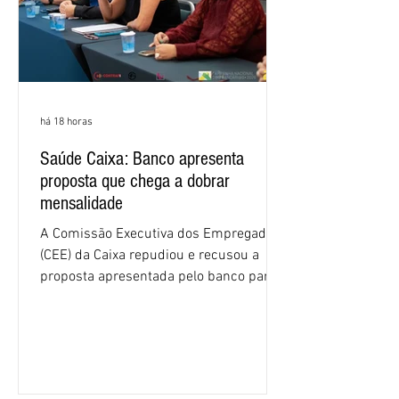
há 18 horas
Saúde Caixa: Banco apresenta
proposta que chega a dobrar
mensalidade
A Comissão Executiva dos Empregados
(CEE) da Caixa repudiou e recusou a
proposta apresentada pelo banco para o
custeio do Saúde Caixa, nesta quarta-
feira (5), durante a quinta rodada de
negociações específicas da Campanha
Nacional dos Bancários 2026, realizada
em São Paulo. Por unanimidade, todas