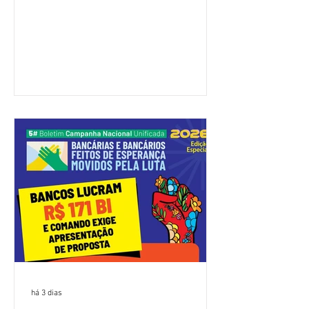
(Fenaban) foi encerrada, nesta terça-
feira (4/8), sem avanços concretos para
a categoria. Mais uma vez, a
representação dos bancos não
apresentou uma proposta global que
atenda às reivindicações dos
trabalhadores e das trabalhadoras,
frustrando a expectativa de evolução
nas negociações da Campanha salarial
2026. Durante o encontro, o movimento
sindical voltou a defender a val
há 3 dias