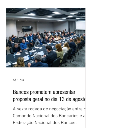
as federações que compõem a mesa de
negociações das empregadas e dos
empregados exigiram que a Caixa refaça
os cálculos e apresente uma nova
proposta. O entendimento é que a
proposta
há 1 dia
Bancos prometem apresentar
proposta geral no dia 13 de agosto
A sexta rodada de negociação entre o
Comando Nacional dos Bancários e a
Federação Nacional dos Bancos