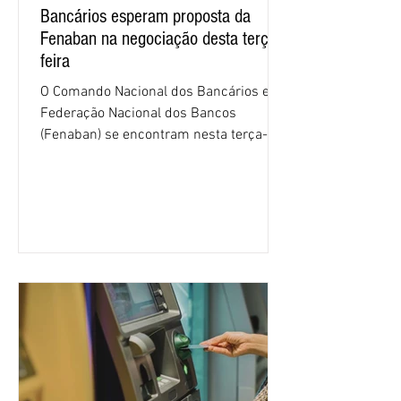
Bancários esperam proposta da
Fenaban na negociação desta terça-
feira
O Comando Nacional dos Bancários e a
Federação Nacional dos Bancos
(Fenaban) se encontram nesta terça-
feira (4/8), em São Paulo, para a sexta
rodada de negociação da campanha
salarial 2026. É grande a expectativa
para que os patrões apresentem uma
proposta para as demandas
apresentadas nos cinco primeiros
encontros, que trataram sobre emprego
e tecnologia, cláusulas sociais,
igualdade de oportunidades, saúde e
condições de trabalho e cláusulas
econômicas. Apesar da cobrança d