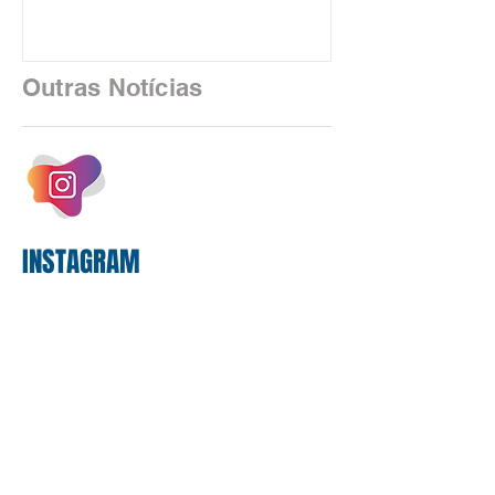
Nacional dos Bancários 2026, realizada
em São Paulo. Por unanimidade, todas
as federações que compõem a mesa de
Outras Notícias
negociações das empregadas e dos
empregados exigiram que a Caixa refaça
os cálculos e apresente uma nova
proposta. O entendimento é que a
proposta
INSTAGRAM