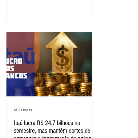
apresentação e o debate da pauta
específica dos trabalhadores do BNB.
Segundo informações do Sindicato dos
Bancários do Ceará, a quarta rodada de
negociação encerrou a discussão das
cláusulas econômicas e sindicais da
minuta, e a representação dos
funcionários cobrou que o banco
apresente uma proposta c
há 21 horas
Itaú lucra R$ 24,7 bilhões no
semestre, mas mantém cortes de