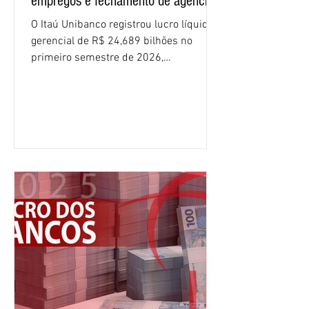
empregos e fechamento de agências
O Itaú Unibanco registrou lucro líquido
gerencial de R$ 24,689 bilhões no
primeiro semestre de 2026,
crescimento de 9,1% em relação ao
mesmo período do ano passado. No
segundo trimestre, o lucro foi de R$
12,407 bilhões, alta de 1% na
comparação com os três primeiros
meses do ano. A rentabilidade sobre o
patrimônio líquido médio anualizado
(ROE), no Brasil, chegou a 26% no
semestre, avanço de 2,1 pontos
percentuais em 12 meses. Apesar dos
resultados expressivos, o banco conti