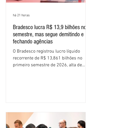
há 21 horas
Bradesco lucra R$ 13,9 bilhões no
semestre, mas segue demitindo e
fechando agências
O Bradesco registrou lucro líquido
recorrente de R$ 13,861 bilhões no
primeiro semestre de 2026, alta de
16,2% em relação ao mesmo período do
ano passado. Na comparação entre o
segundo e o primeiro trimestre deste
ano, o crescimento foi de 3,5%. O
retorno sobre o patrimônio líquido (ROE)
alcançou 16% no semestre, aumento de
1,4 ponto percentual em 12 meses. O
crescimento de 16,2% foi o maior entre
os três maiores bancos privados do país