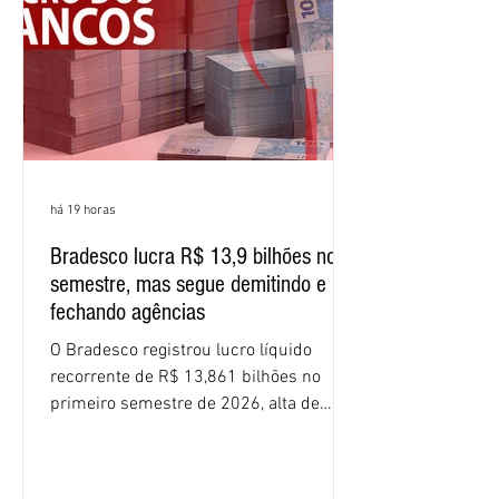
percentuais em 12 meses. Apesar dos
resultados expressivos, o banco conti
há 19 horas
Bradesco lucra R$ 13,9 bilhões no
semestre, mas segue demitindo e
fechando agências
O Bradesco registrou lucro líquido
recorrente de R$ 13,861 bilhões no
primeiro semestre de 2026, alta de
16,2% em relação ao mesmo período do
ano passado. Na comparação entre o
segundo e o primeiro trimestre deste