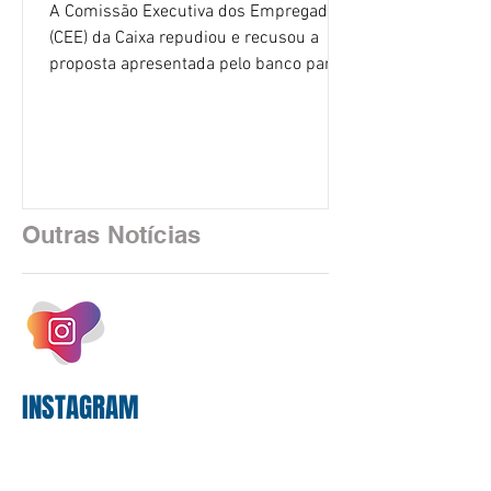
A Comissão Executiva dos Empregados
(CEE) da Caixa repudiou e recusou a
proposta apresentada pelo banco para o
custeio do Saúde Caixa, nesta quarta-
feira (5), durante a quinta rodada de
negociações específicas da Campanha
Nacional dos Bancários 2026, realizada
em São Paulo. Por unanimidade, todas
as federações que compõem a mesa de
Outras Notícias
negociações das empregadas e dos
empregados exigiram que a Caixa refaça
os cálculos e apresente uma nova
proposta. O entendimento é que a
proposta
INSTAGRAM