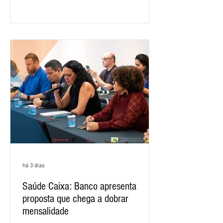
ano, o crescimento foi de 3,5%. O
retorno sobre o patrimônio líquido (ROE)
alcançou 16% no semestre, aumento de
1,4 ponto percentual em 12 meses. O
crescimento de 16,2% foi o maior entre
os três maiores bancos privados do país
(Bradesco, Itaú e Santander). Segundo o
há 3 dias
Saúde Caixa: Banco apresenta
proposta que chega a dobrar
mensalidade