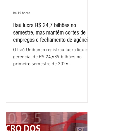
há 19 horas
Itaú lucra R$ 24,7 bilhões no
semestre, mas mantém cortes de
empregos e fechamento de agências
O Itaú Unibanco registrou lucro líquido
gerencial de R$ 24,689 bilhões no
primeiro semestre de 2026,
crescimento de 9,1% em relação ao
mesmo período do ano passado. No
segundo trimestre, o lucro foi de R$
12,407 bilhões, alta de 1% na
comparação com os três primeiros
meses do ano. A rentabilidade sobre o
patrimônio líquido médio anualizado
(ROE), no Brasil, chegou a 26% no
semestre, avanço de 2,1 pontos