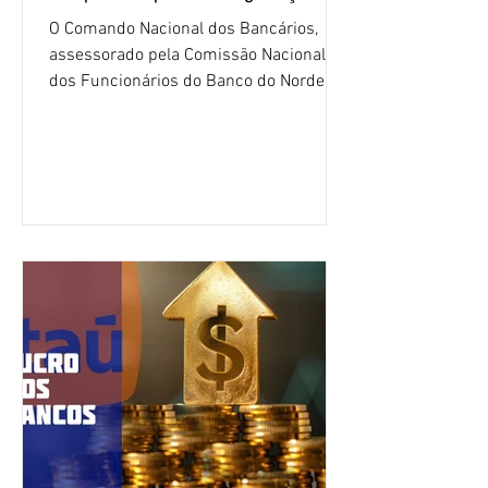
O Comando Nacional dos Bancários,
assessorado pela Comissão Nacional
dos Funcionários do Banco do Nordeste
do Brasil (CNFBNB), concluiu nesta
quinta-feira (6), em Fortaleza, a
apresentação e o debate da pauta
específica dos trabalhadores do BNB.
Segundo informações do Sindicato dos
Bancários do Ceará, a quarta rodada de
negociação encerrou a discussão das
cláusulas econômicas e sindicais da
minuta, e a representação dos
funcionários cobrou que o banco
apresente uma proposta c