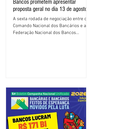
Bancos prometem apresentar
proposta geral no dia 13 de agosto
A sexta rodada de negociação entre o
Comando Nacional dos Bancários e a
Federação Nacional dos Bancos
(Fenaban) foi encerrada, nesta terça-
feira (4/8), sem avanços concretos para
a categoria. Mais uma vez, a
representação dos bancos não
apresentou uma proposta global que
atenda às reivindicações dos
trabalhadores e das trabalhadoras,
frustrando a expectativa de evolução
nas negociações da Campanha salarial
2026. Durante o encontro, o movimento
sindical voltou a defender a val