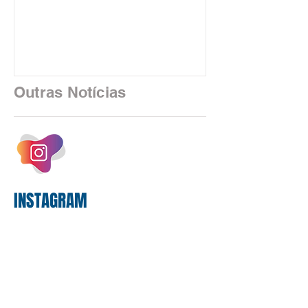
rítmico de autenticadoras de papel —
está sendo rapidamente substituída por
uma realidade silenciosa movida por
algoritmos e interfaces digitais. O setor
financeiro brasileiro consolidou, em
2025, uma transição profunda em sua
Outras Notícias
estrutura operacional, impulsionada por
um investimento massivo de R$ 47,8
bilhões em tecnologia apenas neste
exercício. A anatomia do serviço
bancário
INSTAGRAM