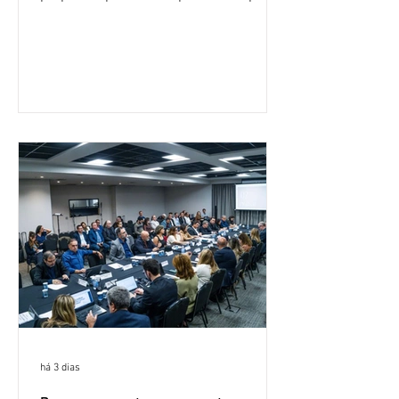
custeio do Saúde Caixa, nesta quarta-
feira (5), durante a quinta rodada de
negociações específicas da Campanha
Nacional dos Bancários 2026, realizada
em São Paulo. Por unanimidade, todas
as federações que compõem a mesa de
negociações das empregadas e dos
empregados exigiram que a Caixa refaça
os cálculos e apresente uma nova
proposta. O entendimento é que a
proposta
há 3 dias