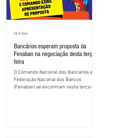
há 5 dias
Bancários esperam proposta da
Fenaban na negociação desta terça-
feira
O Comando Nacional dos Bancários e a
Federação Nacional dos Bancos
(Fenaban) se encontram nesta terça-
feira (4/8), em São Paulo, para a sexta
rodada de negociação da campanha
salarial 2026. É grande a expectativa
para que os patrões apresentem uma
proposta para as demandas
apresentadas nos cinco primeiros