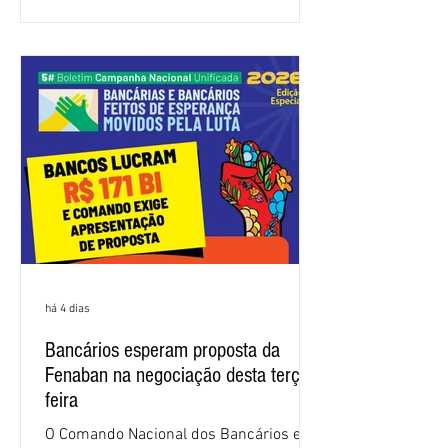
atenda às reivindicações dos
trabalhadores e das trabalhadoras,
frustrando a expectativa de evolução
nas negociações da Campanha salarial
2026. Durante o encontro, o movimento
sindical voltou a defender a val
há 4 dias
Bancários esperam proposta da
Fenaban na negociação desta terça-
feira
O Comando Nacional dos Bancários e a