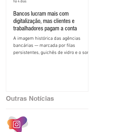
há 4 dias
Bancos lucram mais com
digitalização, mas clientes e
trabalhadores pagam a conta
A imagem histórica das agências
bancárias — marcada por filas
persistentes, guichês de vidro e o som
rítmico de autenticadoras de papel —
está sendo rapidamente substituída por
uma realidade silenciosa movida por
algoritmos e interfaces digitais. O setor
financeiro brasileiro consolidou, em
2025, uma transição profunda em sua
Outras Notícias
estrutura operacional, impulsionada por
um investimento massivo de R$ 47,8
bilhões em tecnologia apenas neste
exercício. A anatomia do serviço
bancário