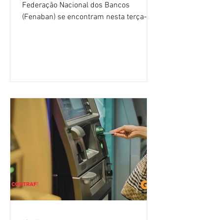
Federação Nacional dos Bancos
(Fenaban) se encontram nesta terça-
feira (4/8), em São Paulo, para a sexta
rodada de negociação da campanha
salarial 2026. É grande a expectativa
para que os patrões apresentem uma
proposta para as demandas
apresentadas nos cinco primeiros
encontros, que trataram sobre emprego
e tecnologia, cláusulas sociais,
igualdade de oportunidades, saúde e
condições de trabalho e cláusulas
econômicas. Apesar da cobrança d