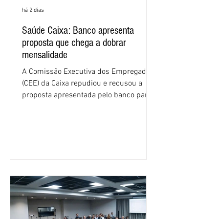
há 2 dias
Saúde Caixa: Banco apresenta
proposta que chega a dobrar
mensalidade
A Comissão Executiva dos Empregados
(CEE) da Caixa repudiou e recusou a
proposta apresentada pelo banco para o
custeio do Saúde Caixa, nesta quarta-
feira (5), durante a quinta rodada de
negociações específicas da Campanha
Nacional dos Bancários 2026, realizada
em São Paulo. Por unanimidade, todas
as federações que compõem a mesa de
negociações das empregadas e dos
empregados exigiram que a Caixa refaça
os cálculos e apresente uma nova
proposta. O entendimento é que a